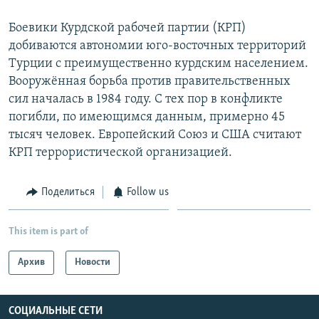
Հայերեն
Боевики Курдской рабочей партии (КРП)
добиваются автономии юго-восточных территорий
English
Турции с преимущественно курдским населением.
Русский
Вооружённая борьба против правительственных
сил началась в 1984 году. С тех пор в конфликте
погибли, по имеющимся данным, примерно 45
Все сайты Радио Азатутюн
тысяч человек. Европейский Союз и США считают
КРП террористической организацией.
Поделиться
Follow us
This item is part of
Архив
Новости
СОЦИАЛЬНЫЕ СЕТИ