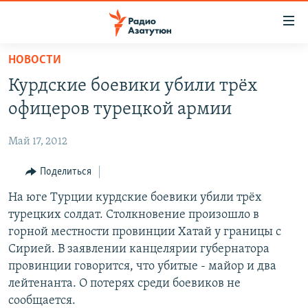
Ссылки
доступа
Перейти
НОВОСТИ
к
ГЛАВНАЯ
Курдские боевики убили трёх
основному
НОВОСТИ
содержанию
офицеров турецкой армии
ПОЛИТИКА
Перейти
к
Май 17, 2012
ОБЩЕСТВО
основной
ЭКОНОМИКА
Поделиться
навигации
Перейти
РЕГИОН
На юге Турции курдские боевики убили трёх
к
турецких солдат. Столкновение произошло в
НАГОРНЫЙ КАРАБАХ
поиску
горной местности провинции Хатай у границы с
КУЛЬТУРА
Сирией. В заявлении канцелярии губернатора
провинции говорится, что убитые - майор и два
СПОРТ
лейтенанта. О потерях среди боевиков не
АРХИВ
сообщается.