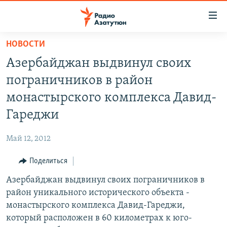
Ссылки
доступа
Перейти
НОВОСТИ
к
ГЛАВНАЯ
Азербайджан выдвинул своих
основному
НОВОСТИ
содержанию
пограничников в район
ПОЛИТИКА
Перейти
монастырского комплекса Давид-
к
ОБЩЕСТВО
Гареджи
основной
ЭКОНОМИКА
навигации
Май 12, 2012
Перейти
РЕГИОН
к
Поделиться
НАГОРНЫЙ КАРАБАХ
поиску
Азербайджан выдвинул своих пограничников в
КУЛЬТУРА
район уникального исторического объекта -
СПОРТ
монастырского комплекса Давид-Гареджи,
который расположен в 60 километрах к юго-
АРХИВ