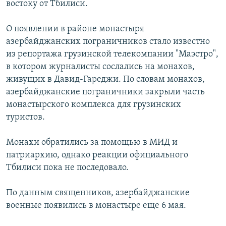
востоку от Тбилиси.
Հայերեն
О появлении в районе монастыря
English
азербайджанских пограничников стало известно
из репортажа грузинской телекомпании "Маэстро",
Русский
в котором журналисты сослались на монахов,
живущих в Давид-Гареджи. По словам монахов,
Все сайты Радио Азатутюн
азербайджанские пограничники закрыли часть
монастырского комплекса для грузинских
туристов.
Монахи обратились за помощью в МИД и
патриархию, однако реакции официального
Тбилиси пока не последовало.
По данным священников, азербайджанские
военные появились в монастыре еще 6 мая.