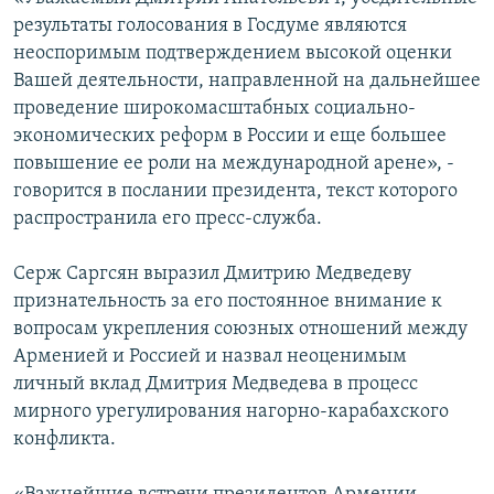
результаты голосования в Госдуме являются
Հայերեն
неоспоримым подтверждением высокой оценки
English
Вашей деятельности, направленной на дальнейшее
проведение широкомасштабных социально-
Русский
экономических реформ в России и еще большее
повышение ее роли на международной арене», -
Все сайты Радио Азатутюн
говорится в послании президента, текст которого
распространила его пресс-служба.
Серж Саргсян выразил Дмитрию Медведеву
признательность за его постоянное внимание к
вопросам укрепления союзных отношений между
Арменией и Россией и назвал неоценимым
личный вклад Дмитрия Медведева в процесс
мирного урегулирования нагорно-карабахского
конфликта.