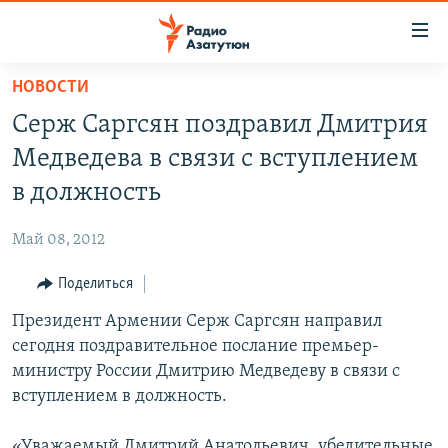
Ссылки
доступа
Перейти
НОВОСТИ
к
ГЛАВНАЯ
Серж Саргсян поздравил Дмитрия
основному
НОВОСТИ
содержанию
Медведева в связи с вступлением
ПОЛИТИКА
Перейти
в должность
к
ОБЩЕСТВО
основной
Май 08, 2012
ЭКОНОМИКА
навигации
Перейти
Поделиться
РЕГИОН
к
Президент Армении Серж Саргсян направил
НАГОРНЫЙ КАРАБАХ
поиску
сегодня поздравительное послание премьер-
КУЛЬТУРА
министру России Дмитрию Медведеву в связи с
СПОРТ
вступлением в должность.
АРХИВ
«Уважаемый Дмитрий Анатольевич, убедительные