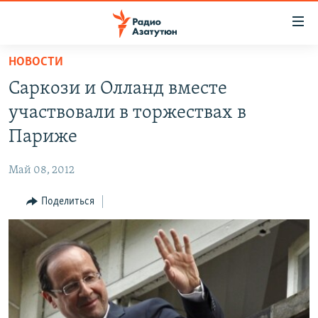
Ссылки
доступа
Перейти
НОВОСТИ
к
ГЛАВНАЯ
Саркози и Олланд вместе
основному
НОВОСТИ
содержанию
участвовали в торжествах в
ПОЛИТИКА
Перейти
Париже
к
ОБЩЕСТВО
основной
Май 08, 2012
ЭКОНОМИКА
навигации
Перейти
Поделиться
РЕГИОН
к
НАГОРНЫЙ КАРАБАХ
поиску
КУЛЬТУРА
СПОРТ
АРХИВ