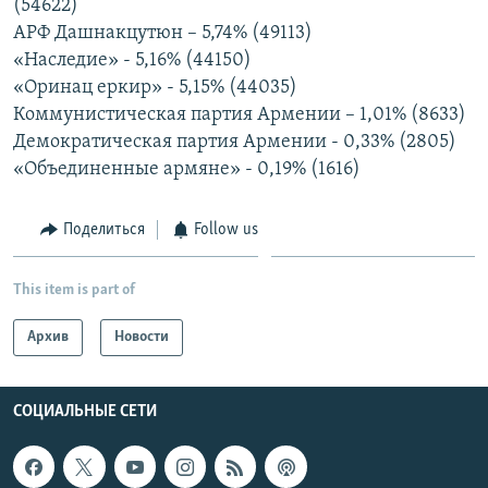
(54622)
АРФ Дашнакцутюн – 5,74% (49113)
Հայերեն
«Наследие» - 5,16% (44150)
English
«Оринац еркир» - 5,15% (44035)
Коммунистическая партия Армении – 1,01% (8633)
Русский
Демократическая партия Армении - 0,33% (2805)
«Объединенные армяне» - 0,19% (1616)
Все сайты Радио Азатутюн
Поделиться
Follow us
This item is part of
Архив
Новости
СОЦИАЛЬНЫЕ СЕТИ