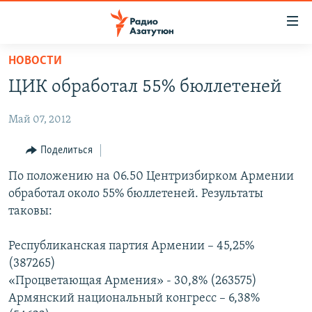
Ссылки
доступа
Перейти
НОВОСТИ
к
ГЛАВНАЯ
ЦИК обработал 55% бюллетеней
основному
НОВОСТИ
содержанию
Май 07, 2012
ПОЛИТИКА
Перейти
к
ОБЩЕСТВО
Поделиться
основной
ЭКОНОМИКА
По положению на 06.50 Центризбирком Армении
навигации
обработал около 55% бюллетеней. Результаты
Перейти
РЕГИОН
таковы:
к
НАГОРНЫЙ КАРАБАХ
поиску
Республиканская партия Армении – 45,25%
КУЛЬТУРА
(387265)
СПОРТ
«Процветающая Армения» - 30,8% (263575)
Армянский национальный конгресс – 6,38%
АРХИВ