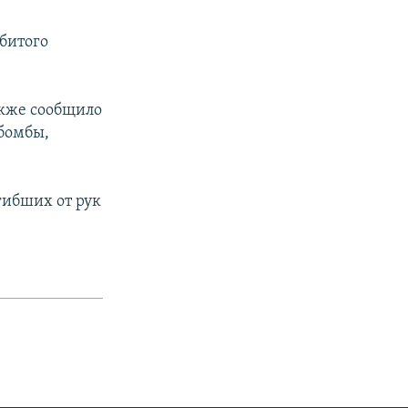
битого
акже сообщило
 бомбы,
гибших от рук