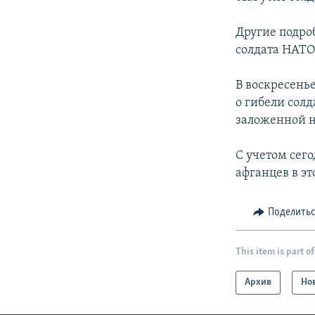
Другие подро
солдата НАТО
В воскресень
о гибели солд
заложенной н
С учетом сег
афганцев в это
Поделить
This item is part of
Архив
Но