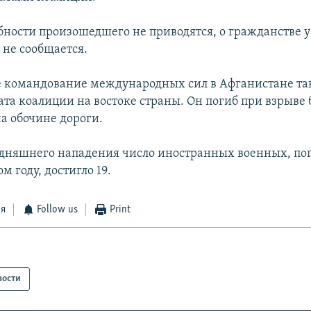
бности произошедшего не приводятся, о гражданстве у
 не сообщается.
е командование международных сил в Афганистане т
ата коалиции на востоке страны. Он погиб при взрыве
а обочине дороги.
одняшнего нападения число иностранных военных, по
м году, достигло 19.
ся
Follow us
Print
вости