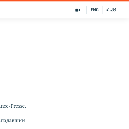
ENG
ՀԱՅ
т
nce-Presse.
нападавший