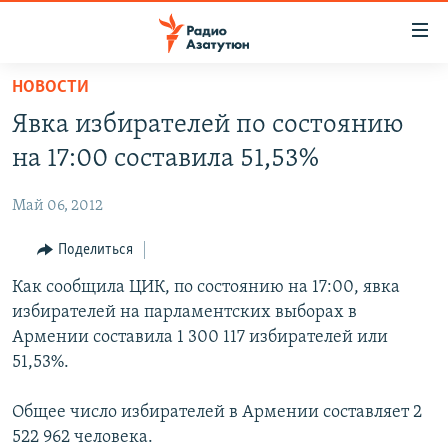
Ссылки
доступа
Перейти
НОВОСТИ
к
ГЛАВНАЯ
Явка избирателей по состоянию
основному
НОВОСТИ
содержанию
на 17:00 составила 51,53%
ПОЛИТИКА
Перейти
к
Май 06, 2012
ОБЩЕСТВО
основной
ЭКОНОМИКА
Поделиться
навигации
Перейти
РЕГИОН
Как сообщила ЦИК, по состоянию на 17:00, явка
к
избирателей на парламентских выборах в
НАГОРНЫЙ КАРАБАХ
поиску
Армении составила 1 300 117 избирателей или
КУЛЬТУРА
51,53%.
СПОРТ
Общее число избирателей в Армении составляет 2
АРХИВ
522 962 человека.