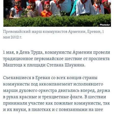
Հայերեն
English
Русский
Превомайский марш коммунистов Армении, Ереван, 1
мая 2012 г.
Все сайты Радио Азатутюн
1 мая, в День Труда, коммунисты Армении провели
традиционное первомайское шествие от проспекта
Маштоца к площади Степана Шаумяна.
Съехавшиеся в Ереван со всех концов страны
коммунисты под аккомпанемент исполнявшего
марши духового оркестра двигались вперед, держа
в руках красные и трехцветные флаги. В шествии
принимали участие как пожилые коммунисты, так
и их внуки, в пилотках и с повязанными на шее