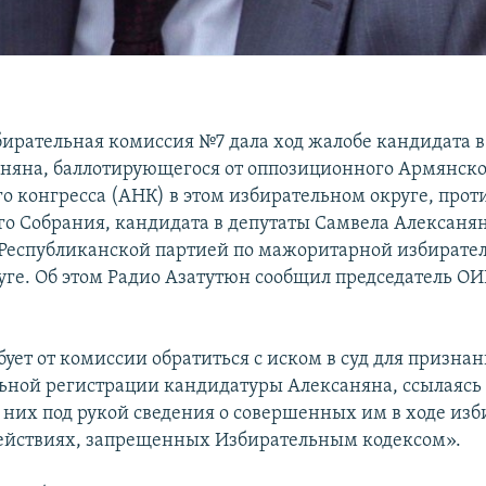
ирательная комиссия №7 дала ход жалобе кандидата в
яна, баллотирующегося от оппозиционного Армянско
о конгресса (АНК) в этом избирательном округе, прот
о Собрания, кандидата в депутаты Самвела Алексанян
Республиканской партией по мажоритарной избирате
руге. Об этом Радио Азатутюн сообщил председатель ОИ
ует от комиссии обратиться с иском в суд для призна
ьной регистрации кандидатуры Алексаняна, ссылаясь
них под рукой сведения о совершенных им в ходе из
ействиях, запрещенных Избирательным кодексом».