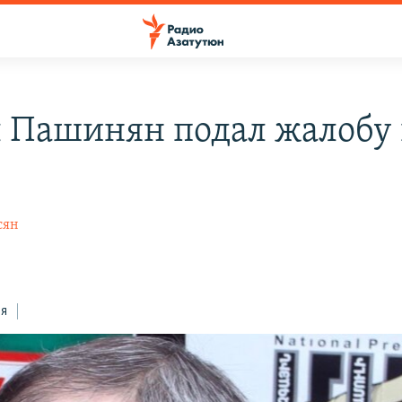
 Пашинян подал жалобу
сян
ся