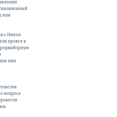
аявлении
становленный
д или
ак» Никол
еля провел в
 предвыборную
в
для них
тельства
го вопроса
провести
ким