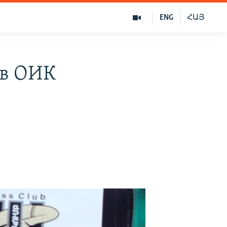
ENG
ՀԱՅ
 в ОИК