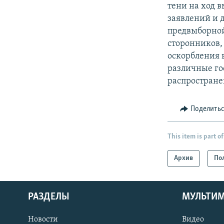
тени на ход 
заявлений и 
предвыборно
сторонников,
оскорбления 
различные го
распростране
Поделить
This item is part of
Архив
По
РАЗДЕЛЫ
МУЛЬТИ
Новости
Видео