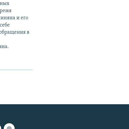
нных
время
иняна и его
себе
 обращения в
,
яна.