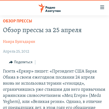
Ссылки
доступа
Перейти
ОБЗОР ПРЕССЫ
к
ГЛАВНАЯ
Обзор прессы за 25 апреля
основному
НОВОСТИ
содержанию
Наира Булгадарян
ПОЛИТИКА
Перейти
к
Апрель 25, 2012
ОБЩЕСТВО
основной
ЭКОНОМИКА
навигации
Поделиться
Перейти
РЕГИОН
Газета «Еркир» пишет: «Президент США Барак
к
Обама в своем ежегодном послании 24 апреля
НАГОРНЫЙ КАРАБАХ
поиску
вновь не использовал термин «геноцид»,
КУЛЬТУРА
ограничившись уже ставшим для него привычным
армянским словосочетанием «Мец Егерн» (Medz
СПОРТ
Yeghern), или «Великая резня». Однако, в отличие
АРХИВ
от предыдущих лет, в этом году его обращение