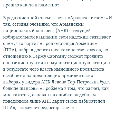
прошло как-то незаметно».
Հայերեն
В редакционной статье газеты «Аравот» читаем: «И
English
так, сегодня очевидно, что Армянский
Русский
национальный конгресс (АНК) в текущей
избирательной кампании свои надежды связывает
Все сайты Радио Азатутюн
с тем, что партия «Процветающая Армения»
(ППА), набрав достаточное количество голосов, по
отношению к Сержу Саргсяну сможет проявить
оппозиционную или полуоппозиционную позицию,
в результате чего власть нынешнего президента
ослабнет и на предстоящих президентских
выборах у лидера АНК Левона Тер-Петросяна будет
больше шансов». «Проблема в том, что расчет, как
мне кажется, основан на ошибке: подобным
поведением лишь АНК дарит своих избирателей
ППА», - замечает редактор газеты.