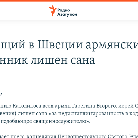
щий в Швеции армянск
нник лишен сана
ся
нию Католикоса всех армян Гарегина Второго, иерей 
еция) лишен сана «за недисциплинированность в ход
неподобающее священнослужителю».
щает пресс-канцелярия Первопрестольного Святого Эч