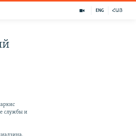
ENG
ՀԱՅ
ий
Саркис
е службы и
миадзина,