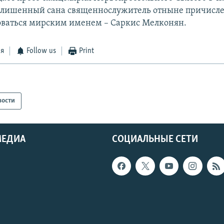
о лишенный сана священнослужитель отныне причисл
оваться мирским именем – Саркис Мелконян.
ся
Follow us
Print
вости
МЕДИА
СОЦИАЛЬНЫЕ СЕТИ