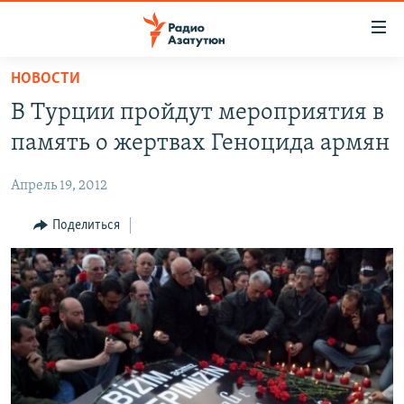
Ссылки
доступа
Перейти
НОВОСТИ
к
ГЛАВНАЯ
В Турции пройдут мероприятия в
основному
НОВОСТИ
содержанию
память о жертвах Геноцида армян
ПОЛИТИКА
Перейти
к
Апрель 19, 2012
ОБЩЕСТВО
основной
ЭКОНОМИКА
Поделиться
навигации
Перейти
РЕГИОН
к
НАГОРНЫЙ КАРАБАХ
поиску
КУЛЬТУРА
СПОРТ
АРХИВ