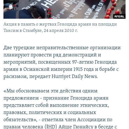
Հայերեն
English
Акция в память о жертвах Геноцида армян на площади
Русский
Таксим в Стамбуле, 24 апреля 2010 г.
Все сайты Радио Азатутюн
Две турецкие неправительственные организации
планируют провести ряд демонстраций и
мероприятий, посвященных 97-летию Геноцида
армян в Османской империи 1915 года и борьбе с
расизмом, передает Hurriyet Daily News.
«Мы обосновываем эти действия одним
предложением - признание Геноцида армян
представляет собой выполнение этнических,
правовых, политических и социальных
обязательств», - отметила член Ассоциации по
правам человека (İHD) Айше Гюнайсу в беседе с