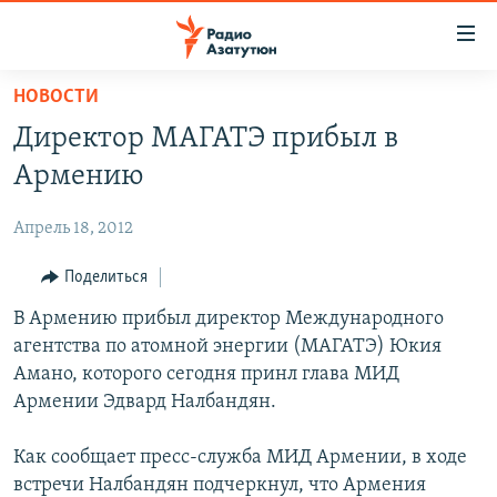
Ссылки
доступа
Перейти
НОВОСТИ
к
ГЛАВНАЯ
Директор МАГАТЭ прибыл в
основному
НОВОСТИ
содержанию
Армению
ПОЛИТИКА
Перейти
к
Апрель 18, 2012
ОБЩЕСТВО
основной
ЭКОНОМИКА
Поделиться
навигации
Перейти
РЕГИОН
В Армению прибыл директор Международного
к
агентства по атомной энергии (МАГАТЭ) Юкия
НАГОРНЫЙ КАРАБАХ
поиску
Амано, которого сегодня принл глава МИД
КУЛЬТУРА
Армении Эдвард Налбандян.
СПОРТ
Как сообщает пресс-служба МИД Армении, в ходе
АРХИВ
встречи Налбандян подчеркнул, что Армения