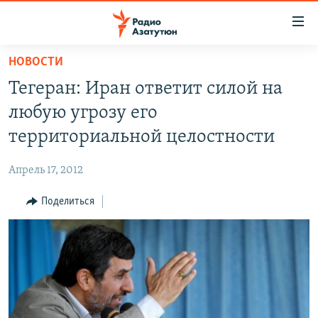
Ссылки
доступа
Перейти
НОВОСТИ
к
ГЛАВНАЯ
Тегеран: Иран ответит силой на
основному
НОВОСТИ
содержанию
любую угрозу его
ПОЛИТИКА
Перейти
территориальной целостности
к
ОБЩЕСТВО
основной
Апрель 17, 2012
ЭКОНОМИКА
навигации
Перейти
Поделиться
РЕГИОН
к
НАГОРНЫЙ КАРАБАХ
поиску
КУЛЬТУРА
СПОРТ
АРХИВ