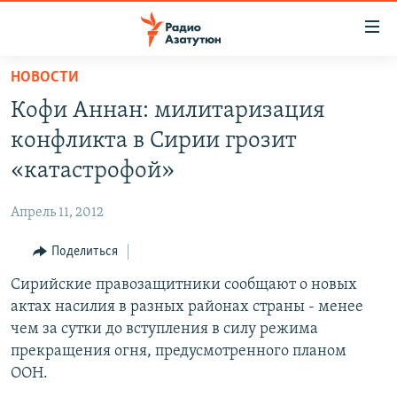
Ссылки
доступа
Перейти
НОВОСТИ
к
ГЛАВНАЯ
Кофи Аннан: милитаризация
основному
НОВОСТИ
содержанию
конфликта в Сирии грозит
ПОЛИТИКА
Перейти
«катастрофой»
к
ОБЩЕСТВО
основной
Апрель 11, 2012
ЭКОНОМИКА
навигации
Перейти
Поделиться
РЕГИОН
к
Сирийские правозащитники сообщают о новых
НАГОРНЫЙ КАРАБАХ
поиску
актах насилия в разных районах страны - менее
КУЛЬТУРА
чем за сутки до вступления в силу режима
СПОРТ
прекращения огня, предусмотренного планом
ООН.
АРХИВ