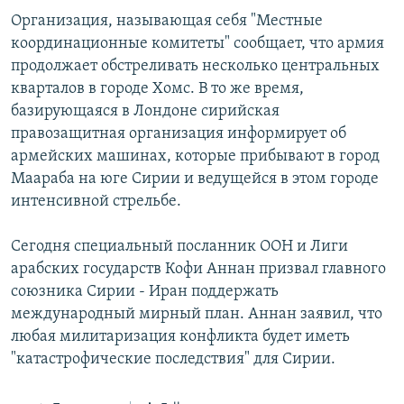
Организация, называющая себя "Местные
Հայերեն
координационные комитеты" сообщает, что армия
English
продолжает обстреливать несколько центральных
кварталов в городе Хомс. В то же время,
Русский
базирующаяся в Лондоне сирийская
правозащитная организация информирует об
Все сайты Радио Азатутюн
армейских машинах, которые прибывают в город
Маараба на юге Сирии и ведущейся в этом городе
интенсивной стрельбе.
Сегодня специальный посланник ООН и Лиги
арабских государств Кофи Аннан призвал главного
союзника Сирии - Иран поддержать
международный мирный план. Аннан заявил, что
любая милитаризация конфликта будет иметь
"катастрофические последствия" для Сирии.