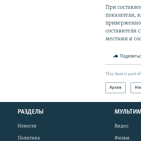
При составле
показатели, 
приверженнос
составители 
местами и со
Поделить
This item is part of
Архив
Но
РАЗДЕЛЫ
МУЛЬТИ
Новости
Видео
Политика
Фильм