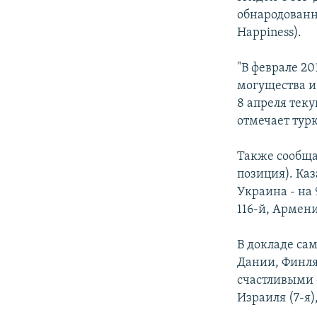
обнародованн
Happiness).
"В феврале 2
могущества и
8 апреля теку
отмечает тур
Также сообща
позиция). Каз
Украина - на 
116-й, Армени
В докладе са
Дании, Финля
счастливыми 
Израиля (7-я)