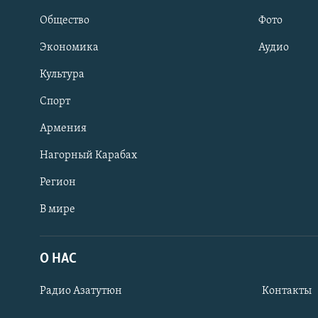
Общество
Фото
Экономика
Аудио
Культура
Спорт
Армения
Нагорный Карабах
Регион
В мире
Հայերեն
English
О НАС
Русский
Радио Азатутюн
Контакты
Все сайты Радио Азатутюн