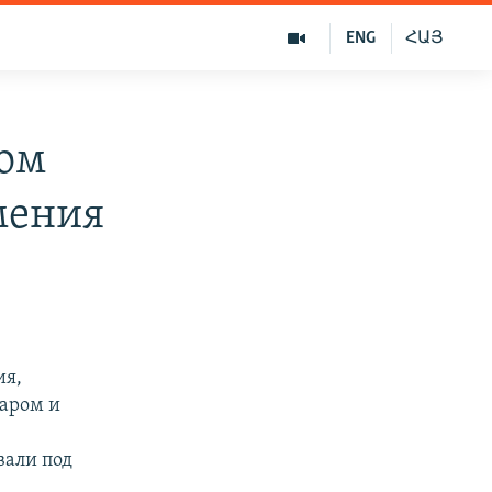
ENG
ՀԱՅ
вом
мения
ия,
аром и
в
вали под