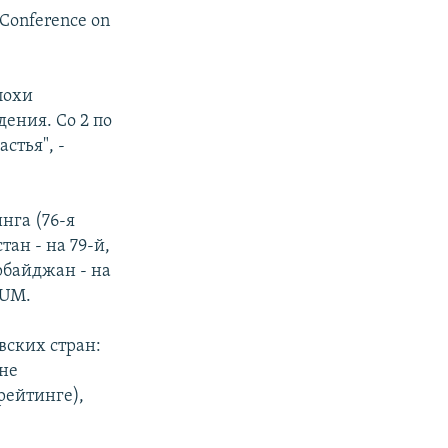
Conference on
похи
ения. Со 2 по
стья", -
нга (76-я
тан - на 79-й,
ербайджан - на
NUM.
ских стран:
не
рейтинге),