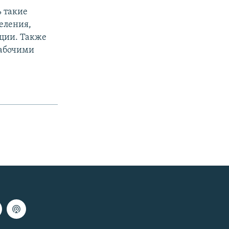
 такие
еления,
ции. Также
рабочими