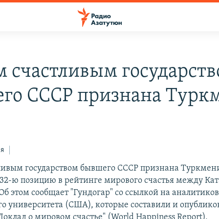
 счастливым государст
го СССР признана Турк
ся
ивым государством бывшего СССР признана Туркмен
2-ю позицию в рейтинге мирового счастья между Кат
Об этом сообщает "Гундогар" со ссылкой на аналитико
о университета (США), которые составили и опублико
оклад о мировом счастье" (World Happiness Report),