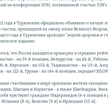
ый на конференции ООН, посвященной счастью (UN's 
012 года в Туркмении официально объявлено о начале э
 счастья, пришедшей на смену эпохи Великого Возрожд
щего года в Туркмении проходит "неделя здоровья и сча
кменское издание.
ется, что Россия находится примерно в середине рейти
ахстан - на 59-й позиции, Белоруссия - на 62-й, Узбекис
91-й, Киргизия - на 102-й, Таджикистан - на 115-й, Аз
я - на 122-й, Грузия - на 146-й позиции, передает REG
мыми счастливыми в мире признаны жители скандинав
ндии, Швеции и Норвегии - а также Швейцарии. Впол
себя чувствуют граждане Нидерландов (6-я позиция в 
, Испании (8-я), Бельгии (9-я) и Ирландии (10-я).