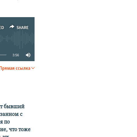
ED
SHARE
3:56
Прямая ссылка
SHARE
ует бывший
язанном с
я по
е, что тоже