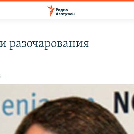
и разочарования
ся