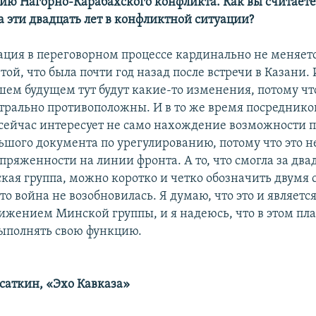
ию Нагорно-Карабахского конфликта. Как вы считаете
а эти двадцать лет в конфликтной ситуации?
уация в переговорном процессе кардинально не меняетс
 той, что была почти год назад после встречи в Казани. 
шем будущем тут будут какие-то изменения, потому чт
трально противоположны. И в то же время посредник
сейчас интересует не само нахождение возможности 
льшого документа по урегулированию, потому что это н
ряженности на линии фронта. А то, что смогла за два
кая группа, можно коротко и четко обозначить двумя 
что война не возобновилась. Я думаю, что это и являет
ижением Минской группы, и я надеюсь, что в этом пла
ыполнять свою функцию.
саткин, «Эхо Кавказа»