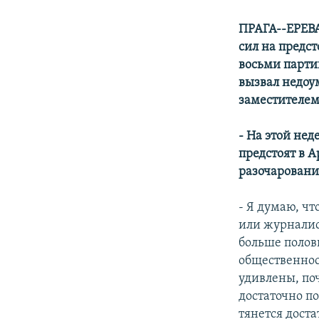
ПРАГА--ЕРЕВА
сил на предс
восьми парти
вызвал недоум
заместителем
- На этой не
предстоят в 
разочарование
- Я думаю, чт
или журналист
больше полов
общественност
удивлены, поч
достаточно п
тянется дост