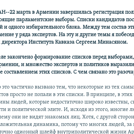
Н--22 марта в Армении завершилась регистрация по
тоящие парламентские выборы. Списки кандидатов пос
й и одного избирательного блока. Между тем состав эт
ение у ряда экспертов. На эту и другие темы я побесед
 директора Института Кавказа Сергеем Минасяном.
деле закончено формирование списков перед выборами
Армении, и множество экспертов и политиков выразили
 составлением этих списков. С чем связано это разоч
о это частично вызвано тем, что некоторые из тех сам
ов просто не попали в эти списки. В принципе, в этих
ины людей, которые недостаточно широко известны, с
и и политической элите. И, исходя из этого, многие 
ему они не видят знакомых лиц. Хотя, с другой сторон
оложительная динамика, потому что многих людей, за
аточно одиозный шлейф внутриполитической жизни А