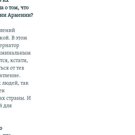
ь их
а о том, что
зни Армении?
влений
кой. В этом
бернатор
криминальным
ся, кстати,
ься от тех
атление.
 людей, так
ек
ах страны. И
й для
о