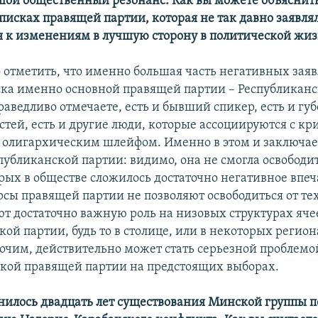
шой общественный резонанс. Как вы можете объяснит
писках правящей партии, которая не так давно заявлял
я к изменениям в лучшую сторону в политической жи
до отметить, что именно большая часть негативных зая
ска именно основной правящей партии – Республиканс
раведливо отмечаете, есть и бывший спикер, есть и гу
астей, есть и другие люди, которые ассоциируются с 
 олигархическим шлейфом. Именно в этом и заключает
убликанской партии: видимо, она не смогла освободит
орых в обществе сложилось достаточно негативное впеч
рсы правящей партии не позволяют освободиться от тех
ют достаточно важную роль на низовых структурах яче
ой партии, будь то в столице, или в некоторых регион
рочим, действительно может стать серьезной проблемо
кой правящей партии на предстоящих выборах.
лнилось двадцать лет существования Минской группы п