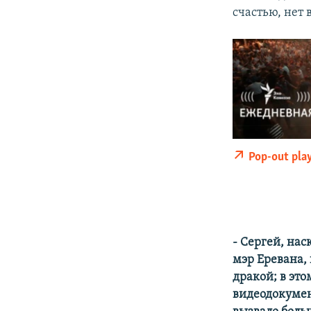
счастью, нет 
Pop-out pla
- Сергей, на
мэр Еревана,
дракой; в это
видеодокумен