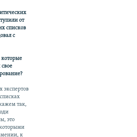
литических
тупили от
их списков
овал с
, которые
 свое
арование?
ых экспертов
 списках
кажем так,
люди
ы, это
 которыми
рмении, к