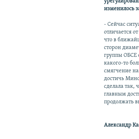
урегулирован
изменилось з
- Сейчас сит
отличается от
что в ближай
сторон диаме
группы ОБСЕ 
какого-то бо
смягчение нап
достичь Минс
сделала так, 
главным дост
продолжать в
Александр Ка