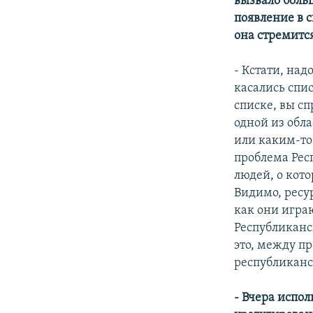
вызвало боль
появление в с
она стремитс
- Кстати, на
касались спи
списке, вы сп
одной из обл
или каким-то
проблема Респ
людей, о кот
Видимо, ресу
как они игра
Республиканск
это, между п
республиканс
- Вчера испо