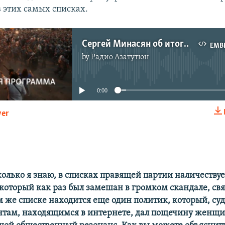
в этих самых списках.
Сергей Минасян об итогах недели в Армении
EMB
by
Радио Азатутюн
No media source currently available
0:00
yer
EMBED
сколько я знаю, в списках правящей партии наличеств
 который как раз был замешан в громком скандале, св
м же списке находится еще один политик, который, суд
там, находящимся в интернете, дал пощечину женщин