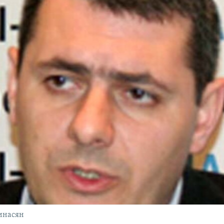
инасян