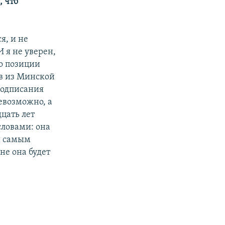
, что
я, и не
И я не уверен,
о позиции
ов из Минской
подписания
евозможно, а
дцать лет
словами: она
ся самым
не она будет