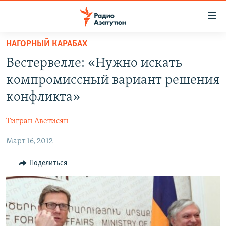
Ссылки
доступа
Перейти
НАГОРНЫЙ КАРАБАХ
к
ГЛАВНАЯ
Вестервелле: «Нужно искать
основному
НОВОСТИ
содержанию
компромиссный вариант решения
ПОЛИТИКА
Перейти
конфликта»
к
ОБЩЕСТВО
основной
Тигран Аветисян
ЭКОНОМИКА
навигации
Перейти
Март 16, 2012
РЕГИОН
к
НАГОРНЫЙ КАРАБАХ
Поделиться
поиску
КУЛЬТУРА
СПОРТ
АРХИВ