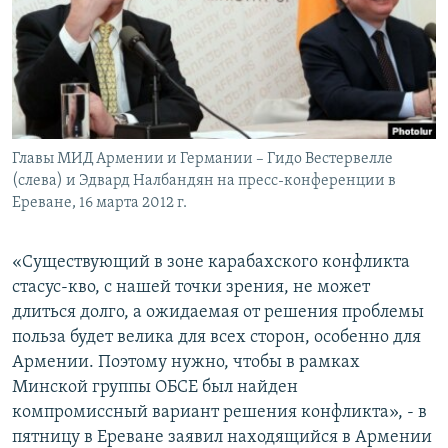
Հայերեն
English
Русский
Главы МИД Армении и Германии – Гидо Вестервелле
Все сайты Радио Азатутюн
(слева) и Эдвард Налбандян на пресс-конференции в
Ереване, 16 марта 2012 г.
«Существующий в зоне карабахского конфликта
стасус-кво, с нашей точки зрения, не может
длиться долго, а ожидаемая от решения проблемы
польза будет велика для всех сторон, особенно для
Армении. Поэтому нужно, чтобы в рамках
Минской группы ОБСЕ был найден
компромиссный вариант решения конфликта», - в
пятницу в Ереване заявил находящийся в Армении