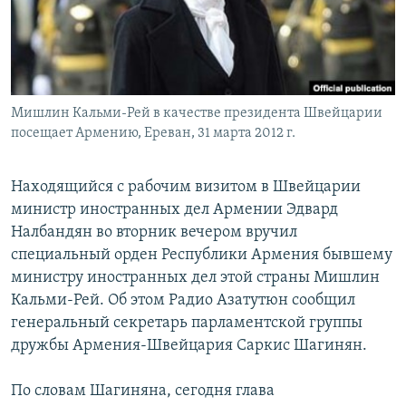
Հայերեն
English
Русский
Мишлин Кальми-Рей в качестве президента Швейцарии
посещает Армению, Ереван, 31 марта 2012 г.
Все сайты Радио Азатутюн
Находящийся с рабочим визитом в Швейцарии
министр иностранных дел Армении Эдвард
Налбандян во вторник вечером вручил
специальный орден Республики Армения бывшему
министру иностранных дел этой страны Мишлин
Кальми-Рей. Об этом Радио Азатутюн сообщил
генеральный секретарь парламентской группы
дружбы Армения-Швейцария Саркис Шагинян.
По словам Шагиняна, сегодня глава