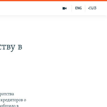
ENG
ՀԱՅ
тву в
ротства
 кредиторов о
ообщило в