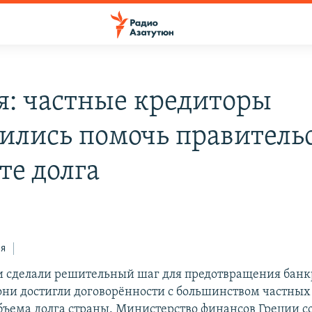
я: частные кредиторы
сились помочь правительс
те долга
ся
и сделали решительный шаг для предотвращения банк
они достигли договорённости с большинством частных
бъема долга страны. Министерство финансов Греции с