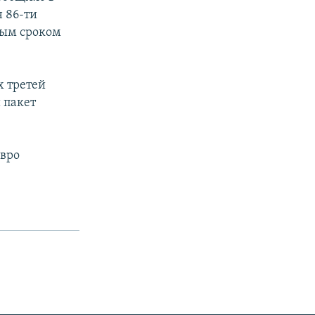
н 86-ти
ным сроком
х третей
 пакет
евро