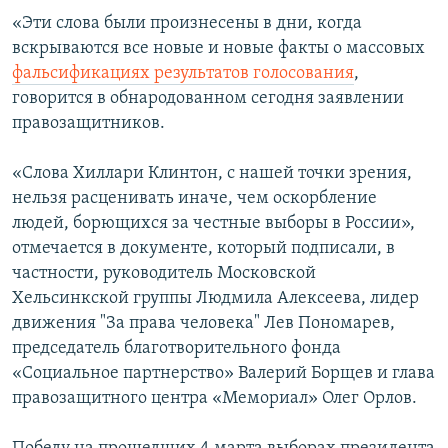
«Эти слова были произнесены в дни, когда
Հայերեն
вскрываются все новые и новые факты о массовых
English
фальсификациях результатов голосования
,
говорится в обнародованном сегодня заявлении
Русский
правозащитников.
Все сайты Радио Азатутюн
«Слова Хиллари Клинтон, с нашей точки зрения,
нельзя расценивать иначе, чем оскорбление
людей, борющихся за честные выборы в России»,
отмечается в документе, который подписали, в
частности, руководитель Московской
Хельсинкской группы Людмила Алексеева, лидер
движения "За права человека" Лев Пономарев,
председатель благотворительного фонда
«Социальное партнерство» Валерий Борщев и глава
правозащитного центра «Мемориал» Олег Орлов.