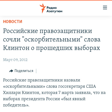
Ссылки
доступа
Перейти
НОВОСТИ
к
ГЛАВНАЯ
Российские правозащитники
основному
НОВОСТИ
содержанию
сочли "оскорбительными" слова
ПОЛИТИКА
Перейти
Клинтон о прошедших выборах
к
ОБЩЕСТВО
основной
Март 09, 2012
ЭКОНОМИКА
навигации
Перейти
Поделиться
РЕГИОН
к
Российские правозащитники назвали
НАГОРНЫЙ КАРАБАХ
поиску
«оскорбительными» слова госсекретаря США
КУЛЬТУРА
Хиллари Клинтон, которая 7 марта заявила, что на
СПОРТ
выборах президента России «был явный
победитель».
АРХИВ