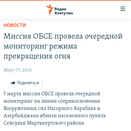
Ссылки
доступа
Перейти
НОВОСТИ
к
ГЛАВНАЯ
Миссия ОБСЕ провела очередной
основному
НОВОСТИ
содержанию
мониторинг режима
ПОЛИТИКА
Перейти
прекращения огня
к
ОБЩЕСТВО
основной
Март 07, 2012
ЭКОНОМИКА
навигации
Перейти
Поделиться
РЕГИОН
к
7 марта миссия ОБСЕ провела очередной
НАГОРНЫЙ КАРАБАХ
поиску
мониторинг на линии соприкосновения
КУЛЬТУРА
Вооруженных сил Нагорного Карабаха и
СПОРТ
Азербайджана вблизи населенного пункта
Сейсулан Мартакертского района.
АРХИВ