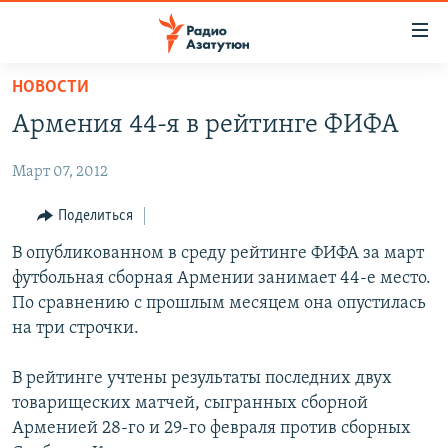
Ссылки
доступа
Перейти
НОВОСТИ
к
ГЛАВНАЯ
Армения 44-я в рейтинге ФИФА
основному
НОВОСТИ
содержанию
Март 07, 2012
ПОЛИТИКА
Перейти
к
ОБЩЕСТВО
Поделиться
основной
ЭКОНОМИКА
В опубликованном в среду рейтинге ФИФА за март
навигации
футбольная сборная Армении занимает 44-е место.
Перейти
РЕГИОН
По сравнению с прошлым месяцем она опустилась
к
НАГОРНЫЙ КАРАБАХ
на три строчки.
поиску
КУЛЬТУРА
В рейтинге учтены результаты последних двух
СПОРТ
товарищеских матчей, сыгранных сборной
Арменией 28-го и 29-го февраля против сборных
АРХИВ