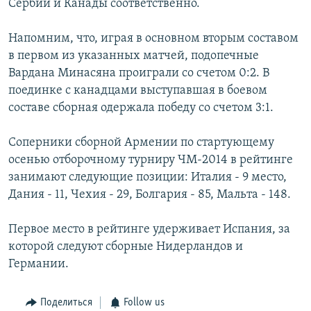
Сербии и Канады соответственно.
Հայերեն
Напомним, что, играя в основном вторым составом
English
в первом из указанных матчей, подопечные
Вардана Минасяна проиграли со счетом 0:2. В
Русский
поединке с канадцами выступавшая в боевом
составе сборная одержала победу со счетом 3:1.
Все сайты Радио Азатутюн
Соперники сборной Армении по стартующему
осенью отборочному турниру ЧМ-2014 в рейтинге
занимают следующие позиции: Италия - 9 место,
Дания - 11, Чехия - 29, Болгария - 85, Мальта - 148.
Первое место в рейтинге удерживает Испания, за
которой следуют сборные Нидерландов и
Германии.
Поделиться
Follow us