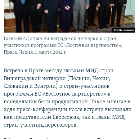
Հայերեն
English
Русский
Главы МИД стран Вишеградской четверки и стран-
участников программы ЕС «Восточное партнерство»,
Все сайты Радио Азатутюн
Прага, Чехия, 5 марта 2012 г.
Встреча в Праге между главами МИД стран
Вишеградской четверки (Польши, Чехии,
Словакии и Венгрии) и стран-участников
программы ЕС «Восточное партнерство» в
понедельник была продуктивной. Такое мнение в
ходе пресс-конференции после встречи высказали
как представители Евросоюза, так и главы МИД
стран-участниц переговоров.