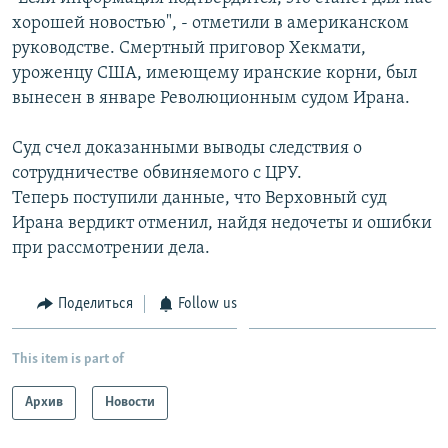
хорошей новостью", - отметили в американском
Հայերեն
руководстве. Смертный приговор Хекмати,
English
уроженцу США, имеющему иранские корни, был
вынесен в январе Революционным судом Ирана.
Русский
Суд счел доказанными выводы следствия о
Все сайты Радио Азатутюн
сотрудничестве обвиняемого с ЦРУ.
Теперь поступили данные, что Верховный суд
Ирана вердикт отменил, найдя недочеты и ошибки
при рассмотрении дела.
Поделиться
Follow us
This item is part of
Архив
Новости