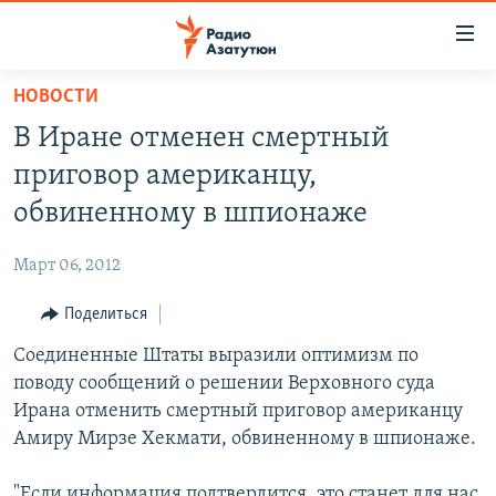
Ссылки
доступа
Перейти
НОВОСТИ
к
ГЛАВНАЯ
В Иране отменен смертный
основному
НОВОСТИ
содержанию
приговор американцу,
ПОЛИТИКА
Перейти
обвиненному в шпионаже
к
ОБЩЕСТВО
основной
Март 06, 2012
ЭКОНОМИКА
навигации
Перейти
Поделиться
РЕГИОН
к
Соединенные Штаты выразили оптимизм по
НАГОРНЫЙ КАРАБАХ
поиску
поводу сообщений о решении Верховного суда
КУЛЬТУРА
Ирана отменить смертный приговор американцу
СПОРТ
Амиру Мирзе Хекмати, обвиненному в шпионаже.
АРХИВ
"Если информация подтвердится, это станет для нас