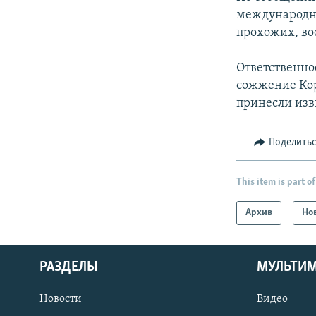
международны
прохожих, во
Ответственнос
сожжение Кор
принесли изв
Поделить
This item is part of
Архив
Но
РАЗДЕЛЫ
МУЛЬТИ
Новости
Видео