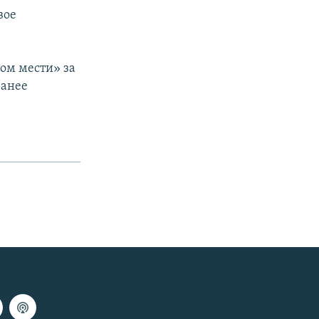
вое
том мести» за
ранее