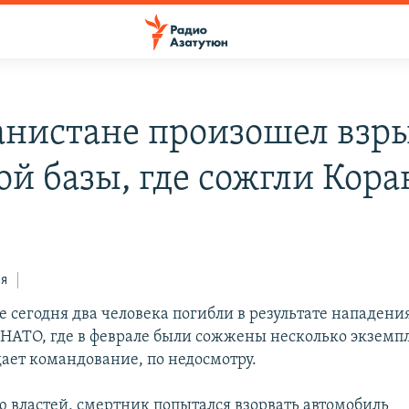
анистане произошел взры
ой базы, где сожгли Кора
ся
е сегодня два человека погибли в результате нападен
к НАТО, где в феврале были сожжены несколько экземп
дает командование, по недосмотру.
 властей, смертник попытался взорвать автомобиль