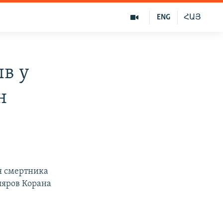
ENG
ՀԱՅ
в у
н
ия смертника
ляров Корана