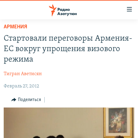
Ссылки
доступа
Перейти
АРМЕНИЯ
к
ГЛАВНАЯ
Стартовали переговоры Армения-
основному
НОВОСТИ
содержанию
ЕС вокруг упрощения визового
ПОЛИТИКА
Перейти
режима
к
ОБЩЕСТВО
основной
Тигран Аветисян
ЭКОНОМИКА
навигации
Перейти
Февраль 27, 2012
РЕГИОН
к
НАГОРНЫЙ КАРАБАХ
Поделиться
поиску
КУЛЬТУРА
СПОРТ
АРХИВ