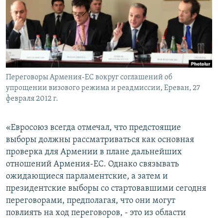
Հայերեն
English
Русский
Переговоры Армения-ЕС вокруг соглашений об
Все сайты Радио Азатутюн
упрощении визового режима и реадмиссии, Ереван, 27
февраля 2012 г.
«Евросоюз всегда отмечал, что предстоящие
выборы должны рассматриваться как основная
проверка для Армении в плане дальнейших
отношений Армения-ЕС. Однако связывать
ожидающиеся парламентские, а затем и
президентские выборы со стартовавшими сегодня
переговорами, предполагая, что они могут
повлиять на ход переговоров, - это из области