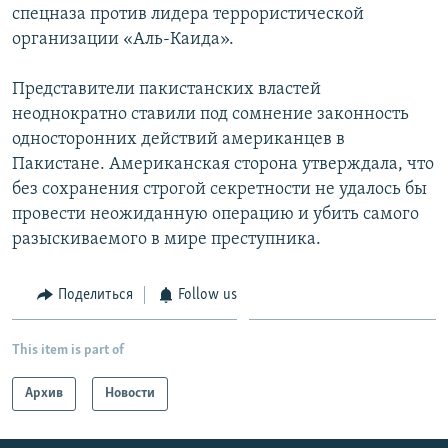
спецназа против лидера террористической
Հայերեն
организации «Аль-Каида».
English
Представители пакистанских властей
Русский
неоднократно ставили под сомнение законность
односторонних действий американцев в
Пакистане. Американская сторона утверждала, что
Все сайты Радио Азатутюн
без сохранения строгой секретности не удалось бы
провести неожиданную операцию и убить самого
разыскиваемого в мире преступника.
Поделиться
Follow us
This item is part of
Архив
Новости