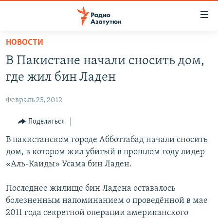
Ссылки
доступа
Перейти
НОВОСТИ
к
ГЛАВНАЯ
В Пакистане начали сносить дом,
основному
НОВОСТИ
содержанию
где жил бин Ладен
ПОЛИТИКА
Перейти
к
Февраль 25, 2012
ОБЩЕСТВО
основной
ЭКОНОМИКА
Поделиться
навигации
Перейти
РЕГИОН
В пакистанском городе Абботтабад начали сносить
к
дом, в котором жил убитый в прошлом году лидер
НАГОРНЫЙ КАРАБАХ
поиску
«Аль-Каиды» Усама бин Ладен.
КУЛЬТУРА
Последнее жилище бин Ладена оставалось
СПОРТ
болезненным напоминанием о проведённой в мае
АРХИВ
2011 года секретной операции американского