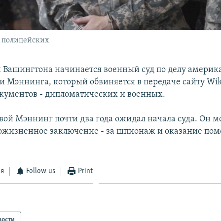
 полицейских
 Вашингтона начинается военный суд по делу америк
ли Мэннинга, который обвиняется в передаче сайту Wik
кументов - дипломатических и военных.
ой Мэннинг почти два года ожидал начала суда. Он м
ожизненное заключение - за шпионаж и оказание по
ся
Follow us
Print
вости