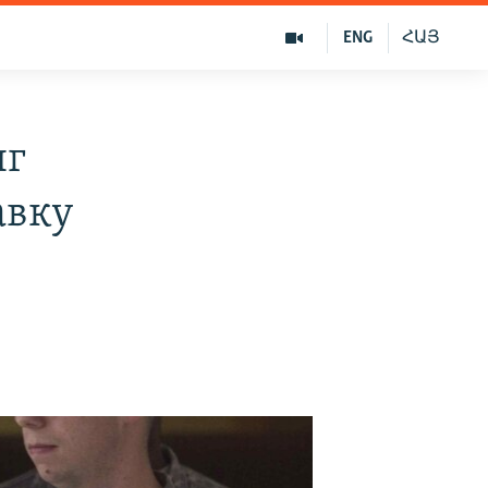
ENG
ՀԱՅ
нг
авку