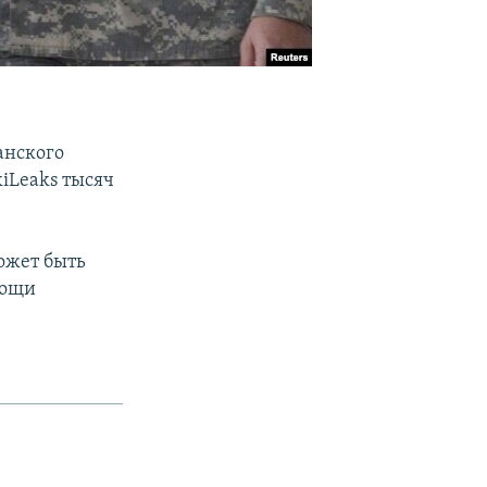
анского
iLeaks тысяч
ожет быть
мощи