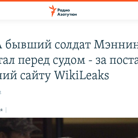
 бывший солдат Мэнни
ал перед судом - за пост
ний сайту WikiLeaks
2
ся