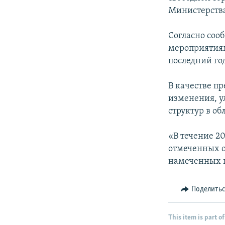
Министерств
Согласно соо
мероприятиям
последний го
В качестве п
изменения, у
структур в о
«В течение 2
отмеченных о
намеченных це
Поделить
This item is part of