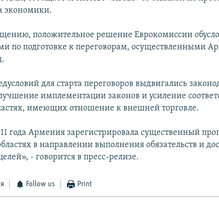
а экономики.
бщению, положительное решение Еврокомиссии обусл
и по подготовке к переговорам, осуществленными А
д.
редусловий для старта переговоров выдвигались закон
лучшение имплементации законов и усиление соотве
бластях, имеющих отношение к внешней торговле.
011 года Армения зарегистрировала существенный прог
бластях в направлении выполнения обязательств и д
лей», - говорится в пресс-релизе.
ся
Follow us
Print