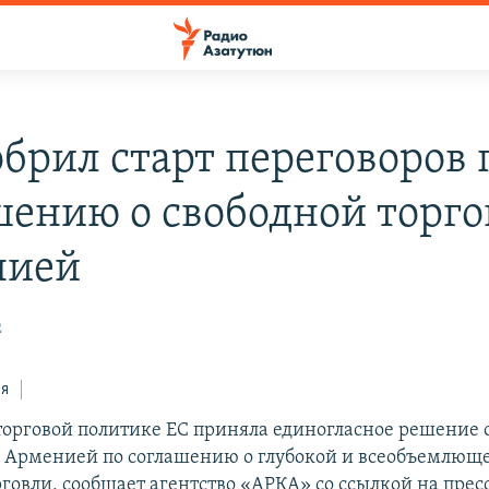
обрил старт переговоров 
шению о свободной торго
нией
2
ся
торговой политике ЕС приняла единогласное решение 
с Арменией по соглашению о глубокой и всеобъемлющ
рговли, сообщает агентство «АРКА» со ссылкой на прес