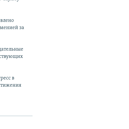
овлено
рменией за
одательные
тствующих
ресс в
остижения