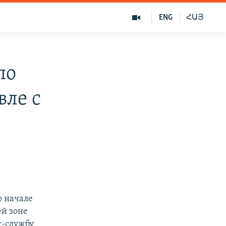
ENG
ՀԱՅ
по
вле с
о начале
ей зоне
с-службу