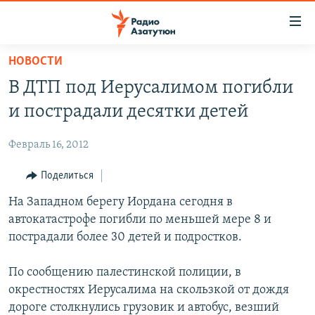
Ссылки
доступа
Перейти
НОВОСТИ
к
ГЛАВНАЯ
В ДТП под Иерусалимом погибли
основному
НОВОСТИ
содержанию
и пострадали десятки детей
ПОЛИТИКА
Перейти
к
Февраль 16, 2012
ОБЩЕСТВО
основной
ЭКОНОМИКА
Поделиться
навигации
Перейти
РЕГИОН
На Западном берегу Иордана сегодня в
к
автокатастрофе погибли по меньшей мере 8 и
НАГОРНЫЙ КАРАБАХ
поиску
пострадали более 30 детей и подростков.
КУЛЬТУРА
По сообщению палестинской полиции, в
СПОРТ
окрестностях Иерусалима на скользкой от дождя
АРХИВ
дороге столкнулись грузовик и автобус, везший