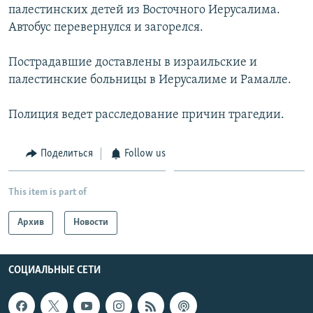
палестинских детей из Восточного Иерусалима.
Հայերեն
Автобус перевернулся и загорелся.
English
Пострадавшие доставлены в израильские и
Русский
палестинские больницы в Иерусалиме и Рамалле.
Полиция ведет расследование причин трагедии.
Все сайты Радио Азатутюн
Поделиться
Follow us
This item is part of
Архив
Новости
СОЦИАЛЬНЫЕ СЕТИ