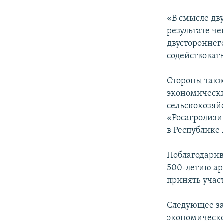
«В смысле дв
результате ч
двустороннег
содействовать
Стороны такж
экономически
сельскохозяй
«Росагролизи
в Республике
Поблагодарив
500-летию ар
принять учас
Следующее за
экономическом