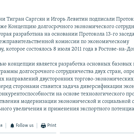
ечи Тигран Саргсян и Игорь Левитин подписали Проток
акже Концепцию долгосрочного экономического сотрудн
оторая разработана на основании Протокола 13-го засе
ежправительственной комиссии по экономическому
у, которое состоялось 8 июля 2011 года в Ростове-на-До
ью концепции является разработка основных базовых
граммы долгосрочного сотрудничества двух стран, опр
х направлений двусторонних торгово-экономических
еред сторонами ставится задача диверсификации эко
нкурентоспособности на основе технологического про
твления модернизации экономической и социальной с
ьного увеличения и применения экспортного потенциа
ся
Follow us
Print