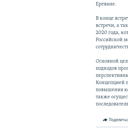
Ереване.
В конце встр
встречи, а т
2020 года, к
Российской м
сотрудничеств
Основной цел
подходов про
перспективны
Концепцией п
повышения ко
также осущес
последовател
Поделить