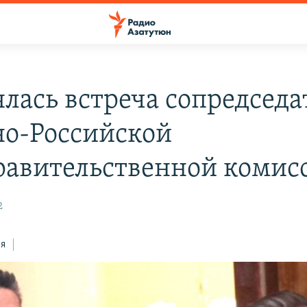
ялась встреча сопредседа
о-Российской
авительственной комис
2
ся