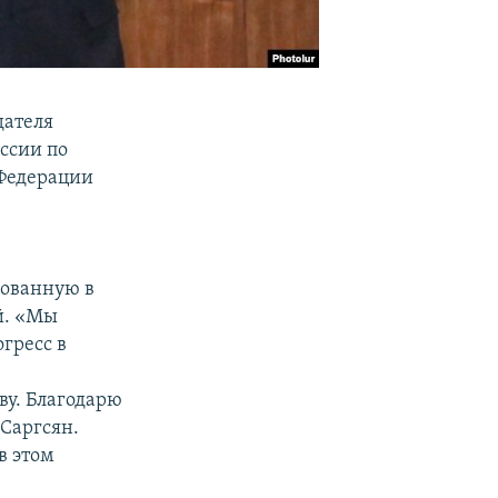
дателя
ссии по
 Федерации
рованную в
й. «Мы
гресс в
у. Благодарю
 Саргсян.
в этом