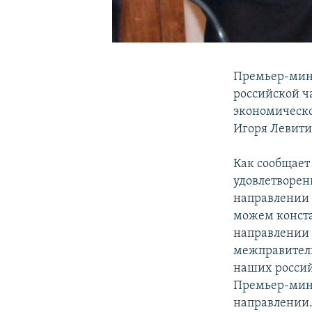
Премьер-мини
российской ч
экономическо
Игоря Левити
Как сообщает
удовлетворен
направлении 
можем конста
направлении 
межправитель
наших россий
Премьер-мини
направлении