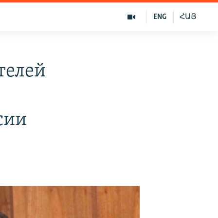
ENG
ՀԱՅ
телей
сии