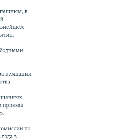
спешным, в
ей
альнейшем
витин.
ободными
тва компании
ства.
вященных
и призвал
».
комиссии по
 года в