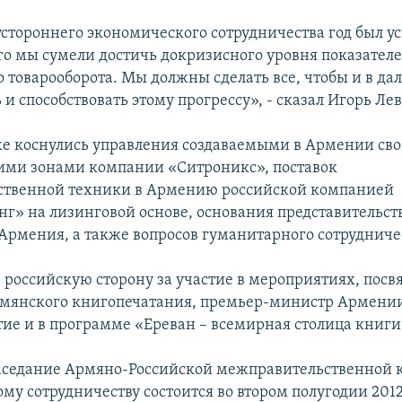
устороннего экономического сотрудничества год был у
его мы сумели достичь докризисного уровня показател
о товарооборота. Мы должны сделать все, чтобы и в д
 и способствовать этому прогрессу», - сказал Игорь Ле
е коснулись управления создаваемыми в Армении св
ми зонами компании «Ситроникс», поставок
ственной техники в Армению российской компанией
нг» на лизинговой основе, основания представительс
 Армения, а также вопросов гуманитарного сотрудниче
 российскую сторону за участие в мероприятиях, пос
мянского книгопечатания, премьер-министр Армени
тие и в программе «Ереван – всемирная столица книги
седание Армяно-Российской межправительственной 
у сотрудничеству состоится во втором полугодии 2012