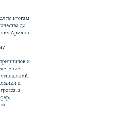
ол по итогам
ичества до
дания Армяно-
ну.
 принципов и
еделение
 отношений.
номики и
гресса, а
фер,
ла.