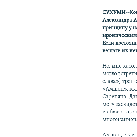
СУХУМИ--Когд
Александра А
принципу у на
ироническим 
Если постоянн
вешать их нек
Но, мне каже
могло встрет
слава») трет
«Амшен», вых
Сарецяна. Да
могу засвидет
и абхазского 
многонациона
Амшен, если к