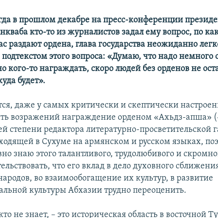
а в прошлом декабре на пресс-конференции президе
нкваба кто-то из журналистов задал ему вопрос, по ка
с раздают ордена, глава государства неожиданно легко
подтекстом этого вопроса: «Думаю, что надо немного 
о кого-то награждать, скоро людей без орденов не ост
уда будет».
тся, даже у самых критически и скептически настрое
ить возражений награждение орденом «Ахьдз-апша» (
ьей степени редактора литературно-просветительской 
одящей в Сухуме на армянском и русском языках, поэ
вно знаю этого талантливого, трудолюбивого и скромно
ельствовать, что его вклад в дело духовного сближен
народов, во взаимообогащение их культур, в развитие
льной культуры Абхазии трудно переоценить.
то не знает, – это историческая область в восточной Т