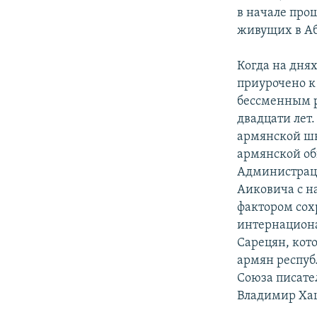
в начале про
живущих в Аб
Когда на дня
приурочено к
бессменным р
двадцати лет.
армянской шк
армянской об
Администраци
Аиковича с н
фактором сох
интернациона
Сарецян, кот
армян респуб
Союза писате
Владимир Ха