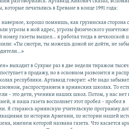
 ним разговорились. Артавазд Аикович сказал, вспоми
, которые печатались в Ереване в конце 1991 года:
, наверное, хорошо помнишь, как грузинская сторона 
чали угрозы в мой адрес, угрозы физического уничтож
й номер газеты вышел… я работал тогда в лечкопской 
нили: «Ты смотри, ты можешь домой не дойти, не забы
родители…»
н» выходит в Сухуме раз в две недели тиражом тысяч
поступает в продажу, но в основном развозится и расп
олах республики. Артавазд говорит: «Не надо забыват
 основном, распространяем в армянских школах. То ес
ели – это дети, ученики наших школ. Потом, у нас нет
ией, и наша газета восполняет этот пробел – пробел в
и. Я стараюсь армянскую учительскую программу до
кациями по истории Армении, по истории нашей ист
ена, именем которой названа газета. Что касается а