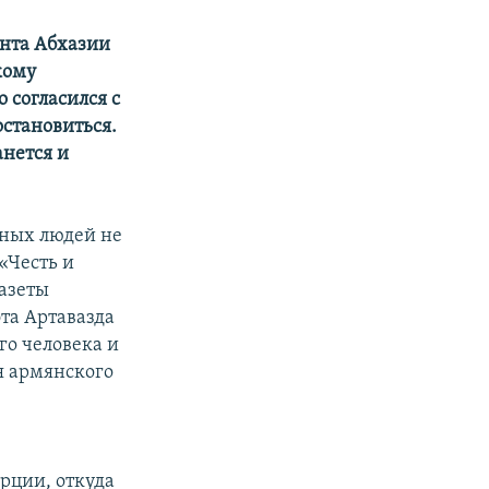
нта Абхазии
кому
 согласился с
остановиться.
анется и
нных людей не
«Честь и
газеты
та Артавазда
го человека и
ия армянского
урции, откуда