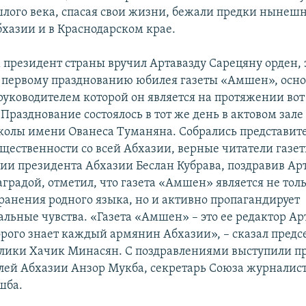
шлого века, спасая свои жизни, бежали предки нынеш
хазии и в Краснодарском крае.
х президент страны вручил Артавазду Сарецяну орден, 
 первому празднованию юбилея газеты «Амшен», осно
уководителем которой он является на протяжении вот
 Празднование состоялось в тот же день в актовом зал
олы имени Ованеса Туманяна. Собрались представит
щественности со всей Абхазии, верные читатели газет
и президента Абхазии Беслан Кубрава, поздравив Ар
аградой, отметил, что газета «Амшен» является не то
ранения родного языка, но и активно пропагандирует
льные чувства. «Газета «Амшен» – это ее редактор Ар
орого знает каждый армянин Абхазии», – сказал предс
лики Хачик Минасян. С поздравлениями выступили пр
лей Абхазии Анзор Мукба, секретарь Союза журналис
шба.