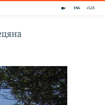
ENG
ՀԱՅ
ецяна