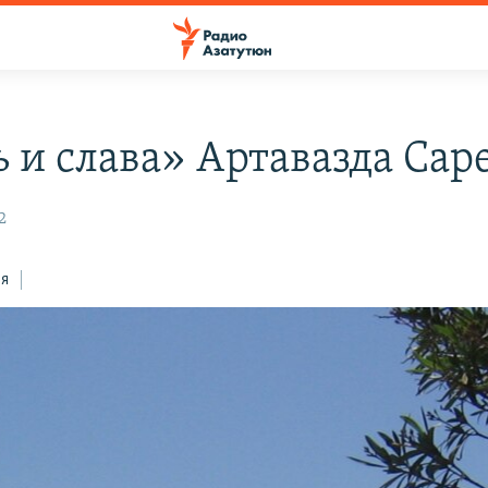
ь и слава» Артавазда Сар
2
ся