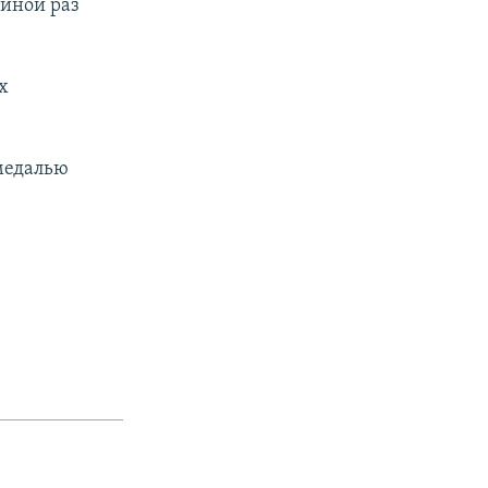
 иной раз
х
 медалью