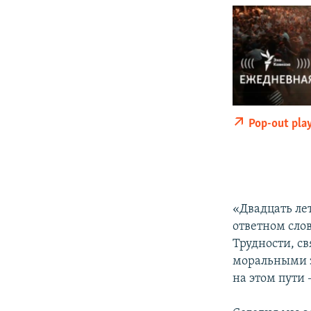
Pop-out pla
«Двадцать лет
ответном слов
Трудности, с
моральными з
на этом пути 