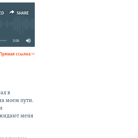
ED
SHARE
3:06
Прямая ссылка
SHARE
ал в
 на моем пути.
и
 ожидают меня