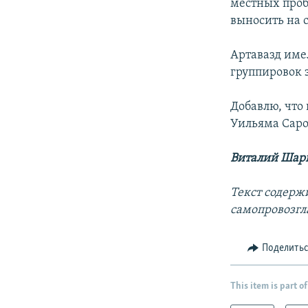
местных пробл
выносить на 
Артавазд имел
группировок 
Добавлю, что 
Уильяма Саро
Виталий Шари
Текст содерж
самопровозгл
Поделить
This item is part of