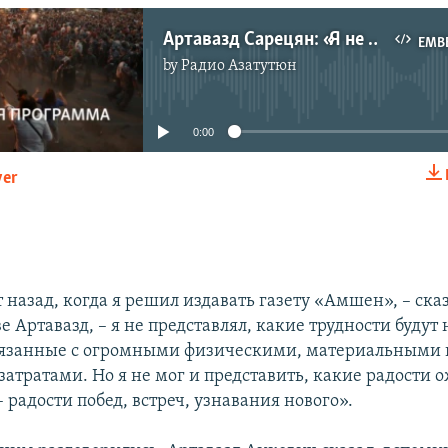
Артавазд Сарецян: «Я не представлял, какие трудности будут на моем пути»
EMB
by
Радио Азатутюн
No media source currently available
0:00
yer
EMBED
 назад, когда я решил издавать газету «Амшен», – сказ
е Артавазд, – я не представлял, какие трудности будут
вязанные с огромными физическими, материальными 
атратами. Но я не мог и представить, какие радости
– радости побед, встреч, узнавания нового».