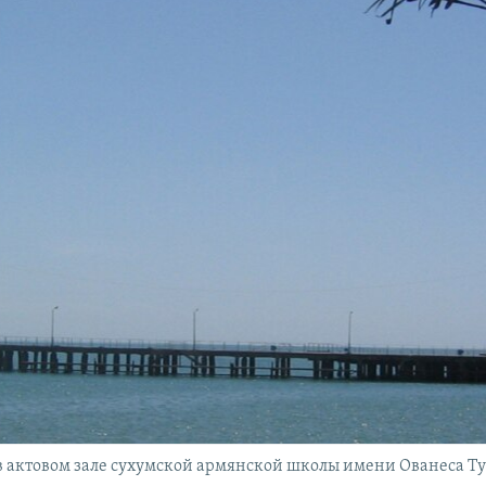
ь в актовом зале сухумской армянской школы имени Ованеса Т