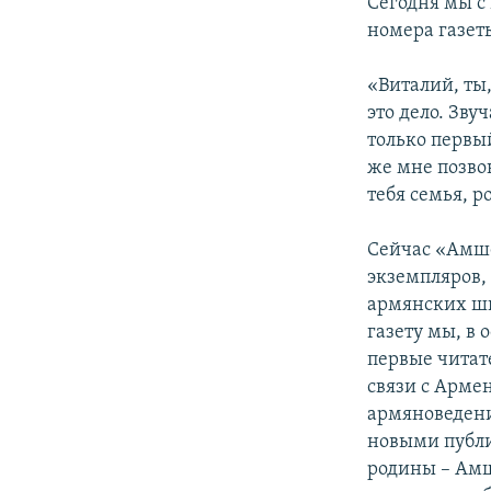
Сегодня мы с
номера газеты
«Виталий, ты
это дело. Зву
только первы
же мне позво
тебя семья, 
Сейчас «Амше
экземпляров, 
армянских шк
газету мы, в
первые читат
связи с Армен
армяноведени
новыми публи
родины – Амш