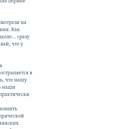
ная первые
смотрела на
ения. Как
школе… сразу
вай, что у
а
ространяется в
ь, что нашу
ть наши
 практически
полнить
орической
рмянских