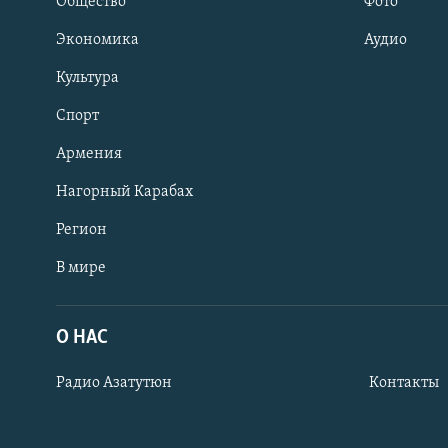
Общество
Фото
Экономика
Аудио
Культура
Спорт
Армения
Нагорный Карабах
Регион
В мире
Հայերեն
English
О НАС
Русский
Радио Азатутюн
Контакты
Все сайты Радио Азатутюн