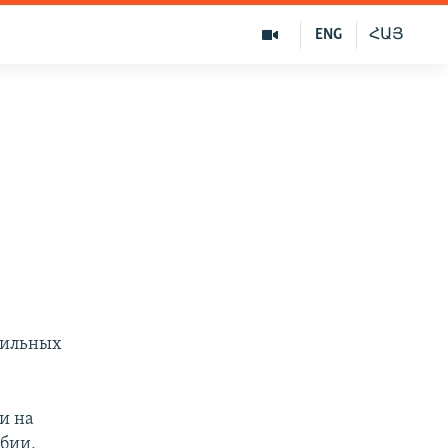
ENG
ՀԱՅ
сильных
и на
рбии,