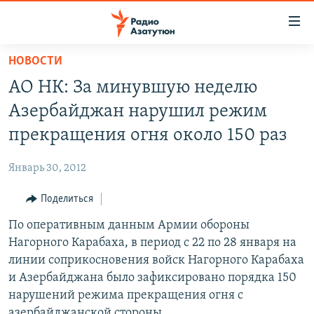
Ссылки
доступа
Перейти
НОВОСТИ
к
ГЛАВНАЯ
АО НК: За минувшую неделю
основному
НОВОСТИ
содержанию
Азербайджан нарушил режим
ПОЛИТИКА
Перейти
прекращения огня около 150 раз
к
ОБЩЕСТВО
основной
Январь 30, 2012
ЭКОНОМИКА
навигации
Перейти
Поделиться
РЕГИОН
к
По оперативным данным Армии обороны
НАГОРНЫЙ КАРАБАХ
поиску
Нагорного Карабаха, в период с 22 по 28 января на
КУЛЬТУРА
линии соприкосновения войск Нагорного Карабаха
СПОРТ
и Азербайджана было зафиксировано порядка 150
нарушений режима прекращения огня с
АРХИВ
азербайджанской стороны.