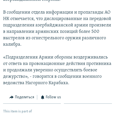
Հայերեն
В сообщении отдела информации и пропаганды АО
English
НК отмечается, что дислоцированные на передовой
подразделения азербайджанской армии произвели
Русский
в направлении армянских позиций более 500
выстрелов из огнестрельного оружия различного
Все сайты Радио Азатутюн
калибра.
«Подразделения Армии обороны воздерживались
от ответа на провокационные действия противника
и продолжали уверенно осуществлять боевое
дежурство», - говорится в сообщении военного
ведомства Нагорного Карабаха.
Поделиться
Follow us
This item is part of