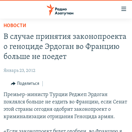
Ссылки
доступа
Перейти
НОВОСТИ
к
ГЛАВНАЯ
В случае принятия законопроекта
основному
НОВОСТИ
содержанию
о геноциде Эрдоган во Францию
ПОЛИТИКА
Перейти
больше не поедет
к
ОБЩЕСТВО
основной
Январь 23, 2012
ЭКОНОМИКА
навигации
Перейти
Поделиться
РЕГИОН
к
Премьер-министр Турции Реджеп Эрдоган
НАГОРНЫЙ КАРАБАХ
поиску
поклялся больше не ездить во Францию, если Сенат
КУЛЬТУРА
этой страны сегодня одобрит законопроект о
СПОРТ
криминализации отрицания Геноцида армян.
АРХИВ
«Если законопроект будет одобрен, во Францию я