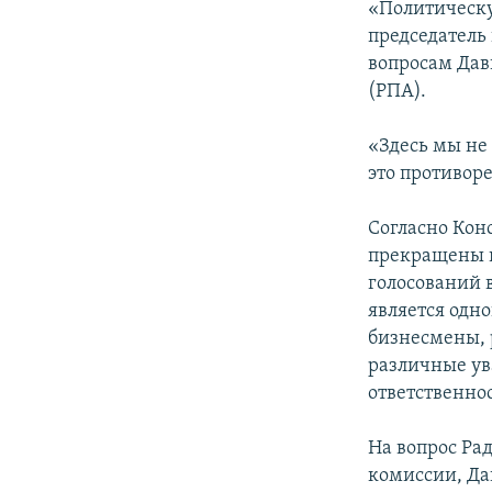
«Политическу
председатель
вопросам Да
(РПА).
«Здесь мы не
это противоре
Согласно Кон
прекращены в
голосований в
является одн
бизнесмены, 
различные ув
ответственно
На вопрос Рад
комиссии, Дав