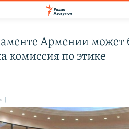
ламенте Армении может 
на комиссия по этике
н
ся