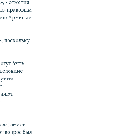
, - отметил
нно-правовым
тию Армении
, поскольку
огут быть
 половине
путата
ы-
вляют
т
полагаемой
от вопрос был