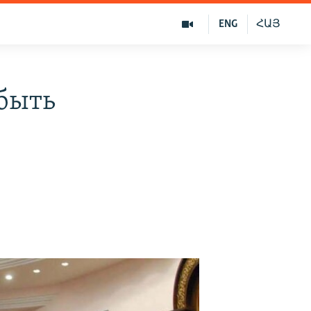
ENG
ՀԱՅ
быть