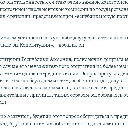
ю ответственность я считаю очень важной категорией»
 постоянной парламентской комиссии по государстве
вид Арутюнян, представляющий Республиканскую пар
 можем установить какую-либо другую ответственность
чило бы Конституции», - добавил он.
ституции Республики Армения, полномочия депутата м
 случае его неуважительного отсутствия на более чем
 течение одной очередной сессии. Вопрос прогулов де
ой из самых обсуждаемых тем, особенно когда депутат
редко появляясь в парламенте, в конце сессии предста
ажительные причины, таким образом освобождаясь о
сти.
ио Азатутюн, будет ли этот вопрос обсуждаться в пред
ид Арутюнян ответил: «Я считаю, что да, и именно эт