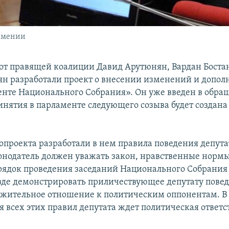
рмении
 от правящей коалиции Давид Арутюнян, Вардан Бост
н разработали проект о внесении изменений и допол
енте Национального Собрания». Он уже введен в обращ
ринятия в парламенте следующего созыва будет создана
опроекта разработали в нем правила поведения депутат
онодатель должен уважать закон, нравственные нормы
рядок проведения заседаний Национального Собрания 
зде демонстрировать приличествующее депутату повед
ажительное отношение к политическим оппонентам. В 
 всех этих правил депутата ждет политическая ответс