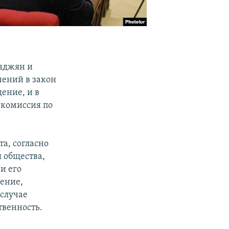
анджян и
нений в закон
ение, и в
 комиссия по
а, согласно
 общества,
и его
ение,
случае
твенность.