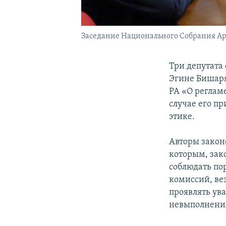
Заседание Национального Собрания А
Три депутата
Эгине Бишаря
РА «О реглам
случае его п
этике.
Авторы закон
которым, зак
соблюдать по
комиссий, ве
проявлять ув
невыполнения