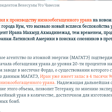
зидентом Венесуэлы Уго Чавесом
ил к производству низкообогащенного урана
на новом
 города Кум, что вызвало новый всплеск беспокойства
дент Ирана Махмуд Ахмадинежад, тем временем, про
транам Латинской Америки в поисках союзников в про
е агентство по атомной энергии (МАГАТЭ) подтверди
начала обогащения урана до уровня 20-ти процентов н
 заводе в местечке Фордо, о существовании которого с
 По данным МАГАТЭ,
Иран уже имеет запас в 4 тысячи 
низкообогащенного урана.
Надлежащая дальнейшая об
ие этого объема, позволит Тегерану, по мнению экспе
жейный уран в количестве, достаточном для изготовле
ных бомб.