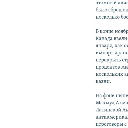
атомный авиан
было сброшен
несколько бо
В конце нояб
Канада ввели
января, как 
импорт иранс
перекрыть ст
процентов ми
нескольких а
казни.
На фоне ныне
Махмуд Ахмад
Латинской Ам
антиамерикан
переговоры с