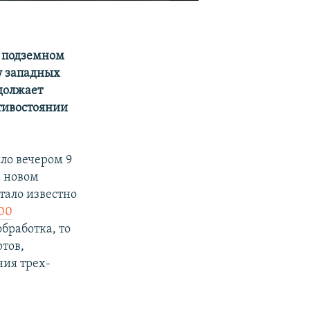
 подземном
 у западных
должает
тивостоянии
ло вечером 9
а новом
тало известно
900
работка, то
ртов,
ния трех-