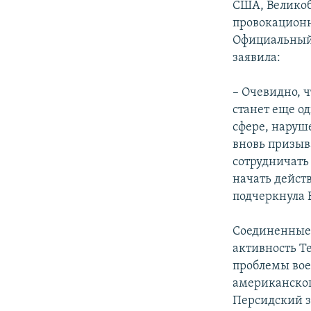
США, Великоб
провокацион
Официальный 
заявила:
– Очевидно, 
станет еще о
сфере, наруш
вновь призыв
сотрудничать
начать дейст
подчеркнула 
Соединенные 
активность Т
проблемы вое
американского
Персидский з