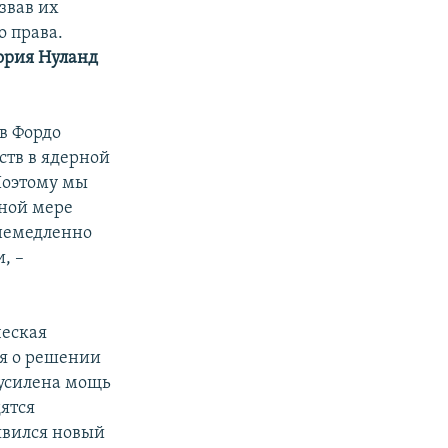
звав их
 права.
ория Нуланд
в Фордо
ств в ядерной
Поэтому мы
лной мере
 немедленно
, –
ческая
ся о решении
 усилена мощь
дятся
явился новый