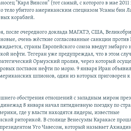
осец "Карл Винсон" (тот самый, с которого в мае 2011 
о тело убитого американским спецназом Усамы бин Ла
евых кораблей.
ря, после очередного доклада МАГАТЭ, США, Великобр
 новые, очень жёсткие согласованные санкции против 
ожидается, страны Европейского союза введут эмбарго 
кой нефти. Тегеран уже предупреждал, что в этом слу
ратегический Ормузский пролив, через который осущ
ровых поставок нефти по морю. 9 января Иран объявил
мериканских шпионов, один из которых приговорен к
шнего обострения отношений с западным миром пре
инежад 8 января начал пятидневную поездку по стр
ерики, где у власти находятся лидеры, известные
ской риторикой. В столице Венесуэлы Каракасе прошл
 президентом Уго Чавесом, который называет Ахмади