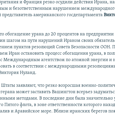
ритания и Франция резко осудили действия Ирана, на
ным и безответственным нарушением международного
представитель американского госдепартамента
Викт
что обогащение урана до 20 процентов на предприятии 
дин шагом на пути нарушений Ираном своих обязатель
ением пунктов резолюций Совета Безопасности ООН. 
аем Иран остановить процесс обогащения урана, в по
 с Международным агентством по атомной энергии и
вовать в соответствии с международными резолюциями
Виктория Нуланд.
Штаты заявляют, что резко возросшая военно-полити
егерана может заставить Вашингтон всерьез задумать
нными методами. В последние дни была значительно
 Пятого флота, в зоне ответственности которого нахо
алив и Аравийское море. Вблизи иранских берегов по