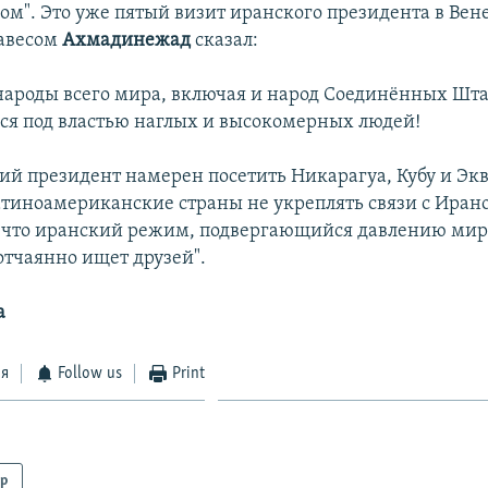
м". Это уже пятый визит иранского президента в Вене
Чавесом
Ахмадинежад
сказал:
ароды всего мира, включая и народ Соединённых Шта
лся под властью наглых и высокомерных людей!
ий президент намерен посетить Никарагуа, Кубу и Эк
тиноамериканские страны не укреплять связи с Иран
 что иранский режим, подвергающийся давлению мир
отчаянно ищет друзей".
а
ся
Follow us
Print
р