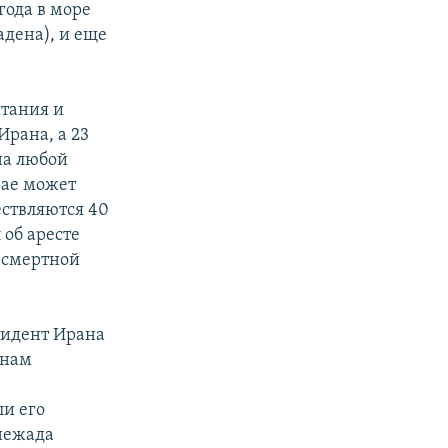
года в море
дена), и еще
итания и
Ирана, а 23
на любой
чае может
ествляются 40
 об аресте
 смертной
зидент Ирана
анам
и его
нежада