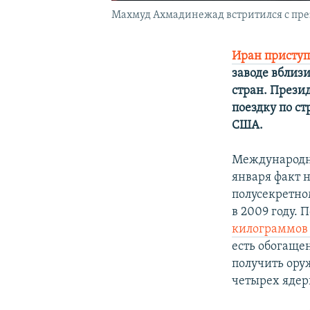
Махмуд Ахмадинежад встритился с пре
Иран приступ
заводе вблизи
стран. Прези
поездку по с
США.
Международно
января факт 
полусекретном
в 2009 году.
килограммов 
есть обогащен
получить ору
четырех ядер