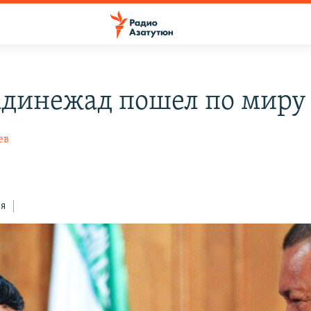
динежад пошел по миру
ев
ся