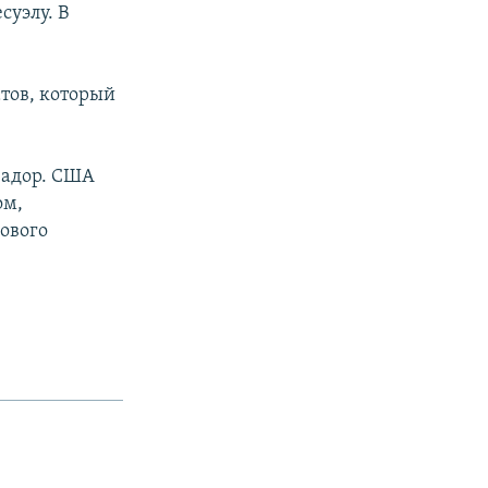
суэлу. В
тов, который
вадор. США
ом,
ового