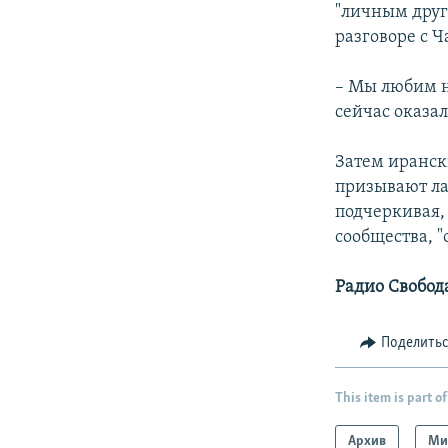
"личным друго
разговоре с 
– Мы любим н
сейчас оказа
Затем иранск
призывают ла
подчеркивая,
сообщества, "
Радио Свобод
Поделить
This item is part of
Архив
Ми