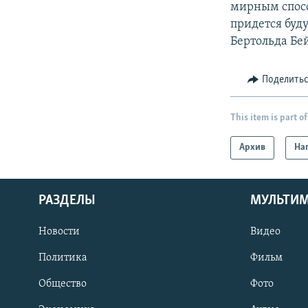
мирным спосо
придется буд
Бертольда Бе
Поделить
This item is part of
Архив
На
РАЗДЕЛЫ
МУЛЬТИ
Новости
Видео
Политика
Фильм
Общество
Фото