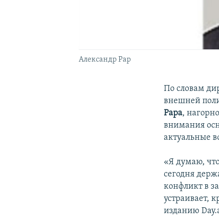
Александр Рар
По словам ди
внешней пол
Рара
, нагорн
внимания осн
актуальные в
«Я думаю, чт
сегодня держ
конфликт в з
устраивает, 
изданию Day.a