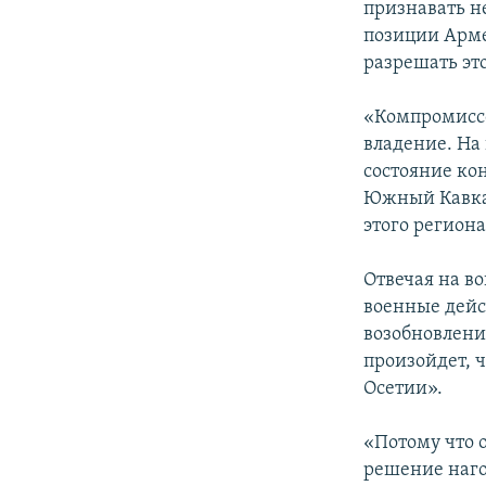
признавать н
позиции Арме
разрешать эт
«Компромиссо
владение. На
состояние кон
Южный Кавказ
этого региона
Отвечая на во
военные дейс
возобновления
произойдет, 
Осетии».
«Потому что о
решение наго