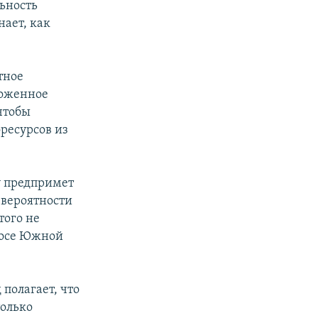
льность
ает, как
тное
роженное
 чтобы
ресурсов из
ду предпримет
 вероятности
того не
росе Южной
 полагает, что
только