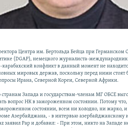
ректора Центра им. Бертольда Бейца при Германском С
итике (DGAP), немецкого журналиста-международни
о-карабахский конфликт в данный момент не находитс
овных мировых держав, поскольку перед ними стоят 
опросы Ирана, Северной Кореи, Северной Африки.
о странам Запада и государствам-членам МГ ОБСЕ выго
ать вопрос НК в замороженном состоянии. Потому что,
амороженном состоянии, всем ни холодно, ни жарко, и 
кроме Азербайджана, - в интервью азербайджанскому 
z заявил Рар и добавил: - При этом, никто на Западе н