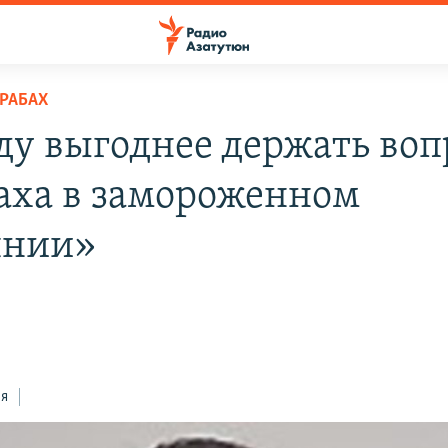
РАБАХ
ду выгоднее держать воп
аха в замороженном
янии»
ся