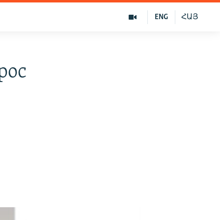
ENG
ՀԱՅ
рос