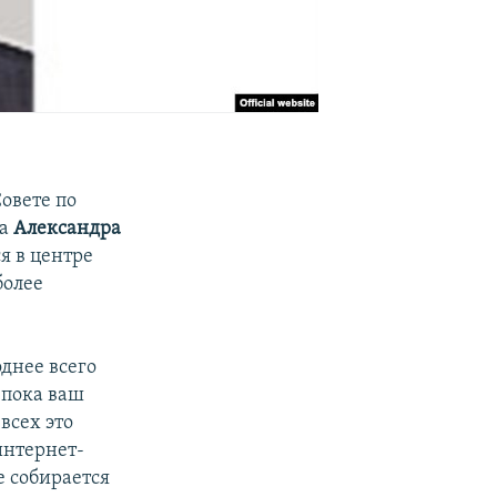
овете по
ка
Александра
я в центре
более
днее всего
 пока ваш
всех это
интернет-
е собирается