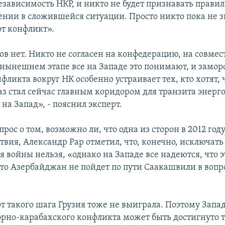
езависимость НКР, и никто не будет признавать прави
нии в сложившейся ситуации. Просто никто пока не зн
от конфликт».
в нет. Никто не согласен на конфедерацию, на совмес
 нынешнем этапе все на Западе это понимают, и замо
фликта вокруг НК особенно устраивает тех, кто хотят,
 стал сейчас главным коридором для транзита энерго
 на Запад», - пояснил эксперт.
прос о том, возможно ли, что одна из сторон в 2012 го
твия, Александр Рар отметил, что, конечно, исключать
 войны нельзя, «однако на Западе все надеются, что э
что Азербайджан не пойдет по пути Саакашвили в воп
т такого шага Грузия тоже не выиграла. Поэтому Запад
рно-карабахского конфликта может быть достигнуто 