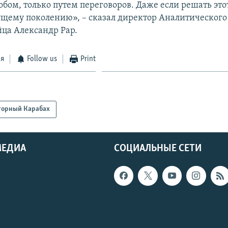
бом, только путем переговоров. Даже если решать это
ущему поколению», – сказал директор Аналитического
йца Александр Рар.
ся
Follow us
Print
горный Карабах
МЕДИА
СОЦИАЛЬНЫЕ СЕТИ