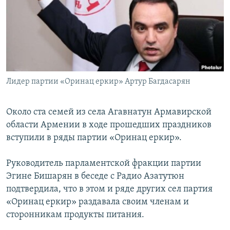
Հայերեն
English
Русский
Лидер партии «Оринац еркир» Артур Багдасарян
Все сайты Радио Азатутюн
Около ста семей из села Агавнатун Армавирской
области Армении в ходе прошедших праздников
вступили в ряды партии «Оринац еркир».
Руководитель парламентской фракции партии
Эгине Бишарян в беседе с Радио Азатутюн
подтвердила, что в этом и ряде других сел партия
«Оринац еркир» раздавала своим членам и
сторонникам продукты питания.