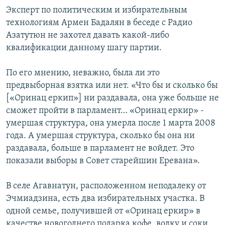
Эксперт по политическим и избирательным
технологиям Армен Бадалян в беседе с Радио
Азатутюн не захотел давать какой-либо
квалификации данному шагу партии.
По его мнению, неважно, была ли это
предвыборная взятка или нет. «Что бы и сколько бы
[«Оринац еркип»] ни раздавала, она уже больше не
сможет пройти в парламент… «Оринац еркир» -
умершая структура, она умерла после 1 марта 2008
года. А умершая структура, сколько бы она ни
раздавала, больше в парламент не войдет. Это
показали выборы в Совет старейшин Еревана».
В селе Агавнатун, расположенном неподалеку от
Эчмиадзина, есть два избирательных участка. В
одной семье, получившей от «Оринац еркир» в
качестве новогоднего подарка кофе, водку и соки,