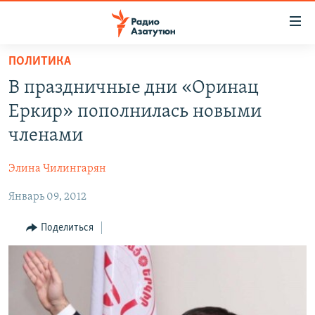
Ссылки
доступа
Перейти
ПОЛИТИКА
к
ГЛАВНАЯ
В праздничные дни «Оринац
основному
НОВОСТИ
содержанию
Еркир» пополнилась новыми
ПОЛИТИКА
Перейти
членами
к
ОБЩЕСТВО
основной
Элина Чилингарян
ЭКОНОМИКА
навигации
Перейти
Январь 09, 2012
РЕГИОН
к
НАГОРНЫЙ КАРАБАХ
Поделиться
поиску
КУЛЬТУРА
СПОРТ
АРХИВ