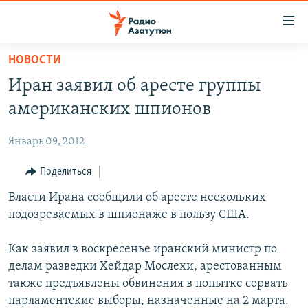
Ссылки
доступа
Перейти
НОВОСТИ
к
ГЛАВНАЯ
Иран заявил об аресте группы
основному
НОВОСТИ
содержанию
американских шпионов
ПОЛИТИКА
Перейти
к
Январь 09, 2012
ОБЩЕСТВО
основной
ЭКОНОМИКА
Поделиться
навигации
Перейти
РЕГИОН
Власти Ирана сообщили об аресте нескольких
к
подозреваемых в шпионаже в пользу США.
НАГОРНЫЙ КАРАБАХ
поиску
КУЛЬТУРА
Как заявил в воскресенье иранский министр по
делам разведки Хейдар Мослехи, арестованным
СПОРТ
также предъявлены обвинения в попытке сорвать
АРХИВ
парламентские выборы, назначенные на 2 марта.