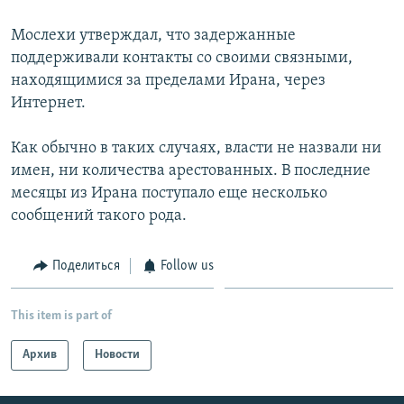
Հայերեն
Мослехи утверждал, что задержанные
поддерживали контакты со своими связными,
English
находящимися за пределами Ирана, через
Русский
Интернет.
Как обычно в таких случаях, власти не назвали ни
Все сайты Радио Азатутюн
имен, ни количества арестованных. В последние
месяцы из Ирана поступало еще несколько
сообщений такого рода.
Поделиться
Follow us
This item is part of
Архив
Новости