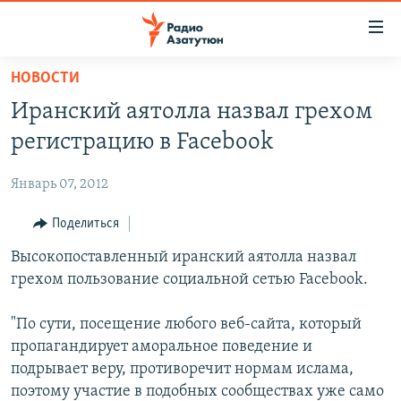
Ссылки
доступа
Перейти
НОВОСТИ
к
ГЛАВНАЯ
Иранский аятолла назвал грехом
основному
НОВОСТИ
содержанию
регистрацию в Facebook
ПОЛИТИКА
Перейти
к
Январь 07, 2012
ОБЩЕСТВО
основной
ЭКОНОМИКА
Поделиться
навигации
Перейти
РЕГИОН
Высокопоставленный иранский аятолла назвал
к
грехом пользование социальной сетью Facebook.
НАГОРНЫЙ КАРАБАХ
поиску
КУЛЬТУРА
"По сути, посещение любого веб-сайта, который
пропагандирует аморальное поведение и
СПОРТ
подрывает веру, противоречит нормам ислама,
АРХИВ
поэтому участие в подобных сообществах уже само