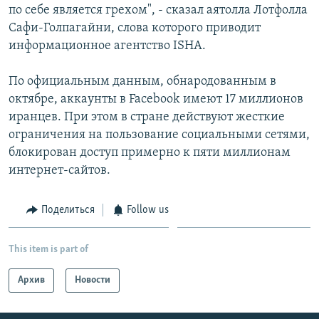
по себе является грехом", - сказал аятолла Лотфолла
Հայերեն
Сафи-Голпагайни, слова которого приводит
информационное агентство ISHA.
English
Русский
По официальным данным, обнародованным в
октябре, аккаунты в Facebook имеют 17 миллионов
иранцев. При этом в стране действуют жесткие
Все сайты Радио Азатутюн
ограничения на пользование социальными сетями,
блокирован доступ примерно к пяти миллионам
интернет-сайтов.
Поделиться
Follow us
This item is part of
Архив
Новости