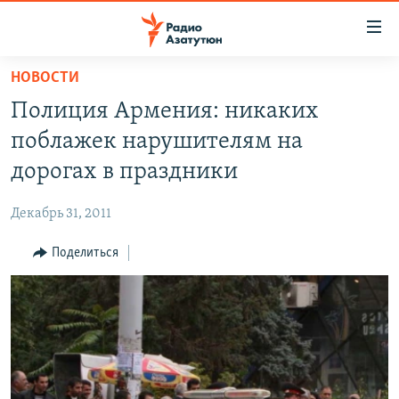
Ссылки
доступа
Перейти
НОВОСТИ
к
ГЛАВНАЯ
Полиция Армения: никаких
основному
НОВОСТИ
содержанию
поблажек нарушителям на
ПОЛИТИКА
Перейти
дорогах в праздники
к
ОБЩЕСТВО
основной
Декабрь 31, 2011
ЭКОНОМИКА
навигации
Перейти
Поделиться
РЕГИОН
к
НАГОРНЫЙ КАРАБАХ
поиску
КУЛЬТУРА
СПОРТ
АРХИВ