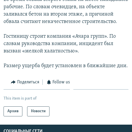
рабочие. По словам очевидцев, на объекте
Հայերեն
заливался бетон на втором этаже, а причиной
English
обвала считают некачественное строительство.
Русский
Гостиницу строит компания «Ачара групп». По
словам руководства компании, инцидент был
Все сайты Радио Азатутюн
вызван «мелкой халатностью».
Размер ущерба будет установлен в ближайшие дни.
Поделиться
Follow us
This item is part of
Архив
Новости
СОЦИАЛЬНЫЕ СЕТИ