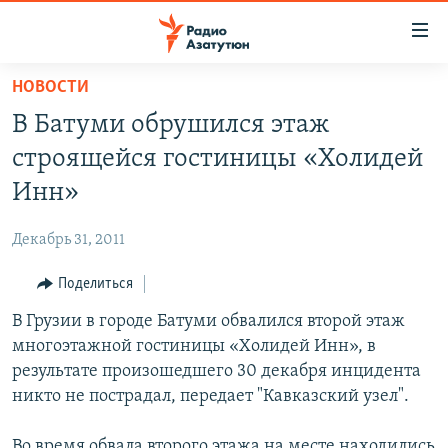
Ссылки
доступа
Перейти
НОВОСТИ
к
ГЛАВНАЯ
В Батуми обрушился этаж
основному
НОВОСТИ
содержанию
строящейся гостиницы «Холидей
ПОЛИТИКА
Перейти
Инн»
к
ОБЩЕСТВО
основной
Декабрь 31, 2011
ЭКОНОМИКА
навигации
Перейти
Поделиться
РЕГИОН
к
В Грузии в городе Батуми обвалился второй этаж
НАГОРНЫЙ КАРАБАХ
поиску
многоэтажной гостиницы «Холидей Инн», в
КУЛЬТУРА
результате произошедшего 30 декабря инцидента
СПОРТ
никто не пострадал, передает "Кавказский узел".
АРХИВ
Во время обвала второго этажа на месте находились