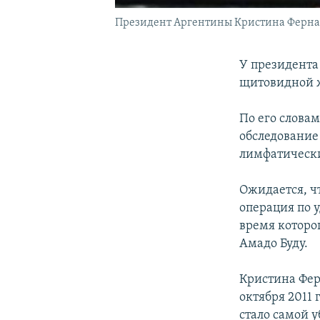
Президент Аргентины Кристина Ферна
У президента
щитовидной ж
По его словам
обследование 
лимфатически
Ожидается, ч
операция по у
время которо
Амадо Буду.
Кристина Фер
октября 2011 
стало самой 