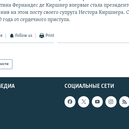
ритина Фернандес де Киршнер впервые стала президент
енив на этом посту своего супруга Нестора Киршнера. 
0 года от сердечного приступа.
ся
Follow us
Print
вости
МЕДИА
СОЦИАЛЬНЫЕ СЕТИ