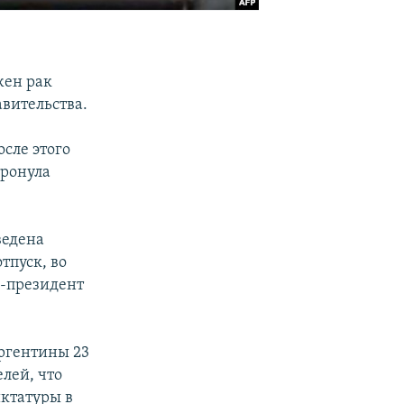
жен рак
вительства.
осле этого
тронула
ведена
тпуск, во
е-президент
ргентины 23
елей, что
иктатуры в