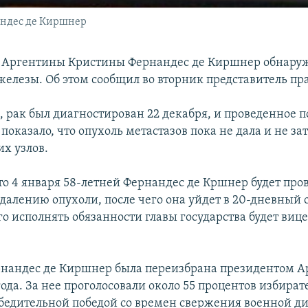
ндес де Киршнер
 Аргентины Кристины Фернандес де Киршнер обнару
елезы. Об этом сообщил во вторник представитель пра
, рак был диагностирован 22 декабря, и проведенное п
показало, что опухоль метастазов пока не дала и не за
х узлов.
то 4 января 58-летней Фернандес де Кршнер будет про
далению опухоли, после чего она уйдет в 20-дневный о
го исполнять обязанности главы государства будет виц
нандес де Киршнер была переизбрана президентом А
года. За нее проголосовали около 55 процентов избират
убедительной победой со времен свержения военной д