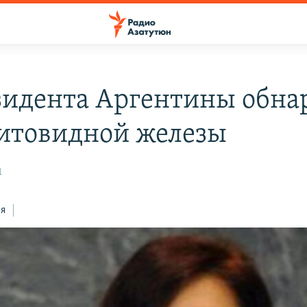
зидента Аргентины обна
итовидной железы
1
ся