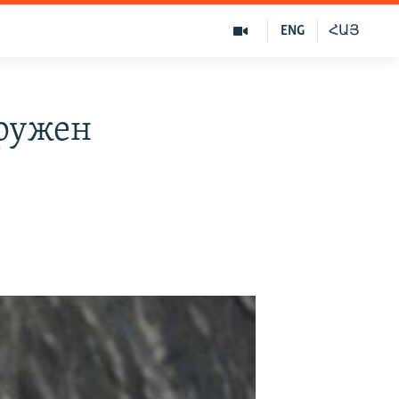
ENG
ՀԱՅ
ружен