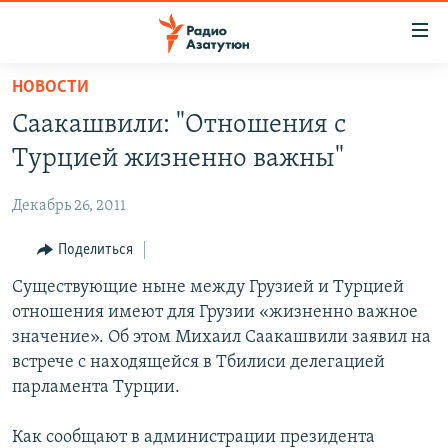
Ссылки
доступа
Перейти
НОВОСТИ
к
ГЛАВНАЯ
Саакашвили: "Отношения с
основному
НОВОСТИ
содержанию
Турцией жизненно важны"
ПОЛИТИКА
Перейти
к
Декабрь 26, 2011
ОБЩЕСТВО
основной
ЭКОНОМИКА
Поделиться
навигации
Перейти
РЕГИОН
Существующие ныне между Грузией и Турцией
к
отношения имеют для Грузии «жизненно важное
НАГОРНЫЙ КАРАБАХ
поиску
значение». Об этом Михаил Саакашвили заявил на
КУЛЬТУРА
встрече с находящейся в Тбилиси делегацией
парламента Турции.
СПОРТ
АРХИВ
Как сообщают в администрации президента