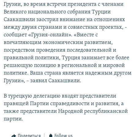
Грузии, во время встречи президента с членами
Հայերեն
Великого национального собрания Турции
Саакашвили заострил внимание на отношениях
English
между двумя странами и совместных проектах, -
Русский
сообщает «Грузия-онлайн». «Вместе с
впечатляющим экономическим развитием,
посредством проведения последовательной и
Все сайты Радио Азатутюн
правильной политики, Турция занимает все более
решающую позицию в региональной и мировой
политике. Ваша страна является надежным другом
Грузии», – заявил Саакашвили.
В турецкую делегацию входят представители
правящей Партии справедливости и развития, а
также представители Народной республиканской
партии.
Поделиться
Follow us