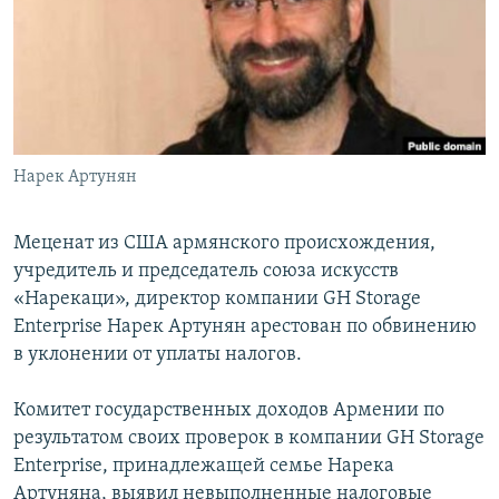
Հայերեն
English
Русский
Нарек Артунян
Все сайты Радио Азатутюн
Меценат из США армянского происхождения,
учредитель и председатель союза искусств
«Нарекаци», директор компании GH Storage
Enterprise Нарек Артунян арестован по обвинению
в уклонении от уплаты налогов.
Комитет государственных доходов Армении по
результатом своих проверок в компании GH Storage
Enterprise, принадлежащей семье Нарека
Артуняна, выявил невыполненные налоговые