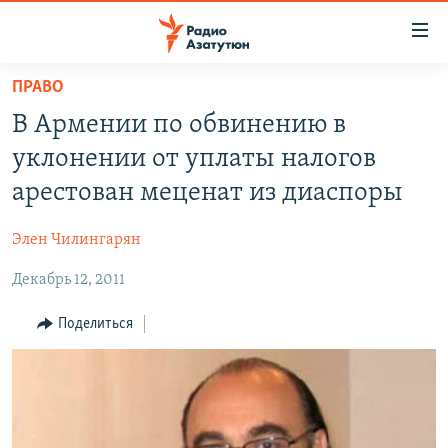
Ссылки
доступа
Перейти
ПРАВО
к
ГЛАВНАЯ
В Армении по обвинению в
основному
НОВОСТИ
содержанию
уклонении от уплаты налогов
ПОЛИТИКА
Перейти
арестован меценат из диаспоры
к
ОБЩЕСТВО
основной
Элен Чилингарян
ЭКОНОМИКА
навигации
Перейти
Декабрь 12, 2011
РЕГИОН
к
НАГОРНЫЙ КАРАБАХ
Поделиться
поиску
КУЛЬТУРА
СПОРТ
АРХИВ