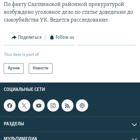
По факту Саатлинской районной прокуратурой
Հայերեն
возбуждено уголовное дело по статье доведение до
самоубийства УК. Ведется расследование.
English
Русский
Поделиться
Follow us
Все сайты Радио Азатутюн
This item is part of
Архив
Новости
СОЦИАЛЬНЫЕ СЕТИ
РАЗДЕЛЫ
МУЛЬТИМЕДИА