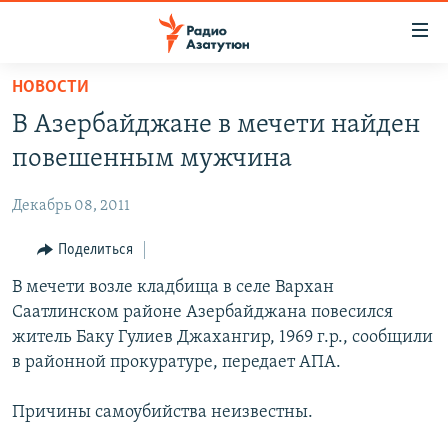
Ссылки
доступа
Перейти
НОВОСТИ
к
ГЛАВНАЯ
В Азербайджане в мечети найден
основному
НОВОСТИ
содержанию
повешенным мужчина
ПОЛИТИКА
Перейти
к
Декабрь 08, 2011
ОБЩЕСТВО
основной
ЭКОНОМИКА
Поделиться
навигации
Перейти
РЕГИОН
В мечети возле кладбища в селе Вархан
к
Саатлинском районе Азербайджана повесился
НАГОРНЫЙ КАРАБАХ
поиску
житель Баку Гулиев Джахангир, 1969 г.р., сообщили
КУЛЬТУРА
в районной прокуратуре, передает АПА.
СПОРТ
Причины самоубийства неизвестны.
АРХИВ