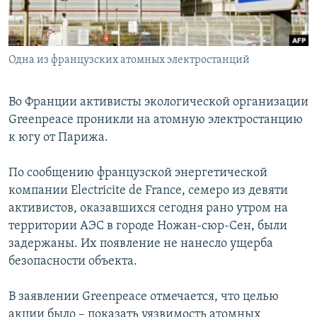
Հայերեն
English
Одна из французских атомных электростанций
Русский
Во Франции активисты экологической организации
Все сайты Радио Азатутюн
Greenpeace проникли на атомную электростанцию
к югу от Парижа.
По сообщению французской энергетической
компании Electricite de France, семеро из девяти
активистов, оказавшихся сегодня рано утром на
территории АЭС в городе Ножан-сюр-Сен, были
задержаны. Их появление не нанесло ущерба
безопасности объекта.
В заявлении Greenpeace отмечается, что целью
акции было – показать уязвимость атомных