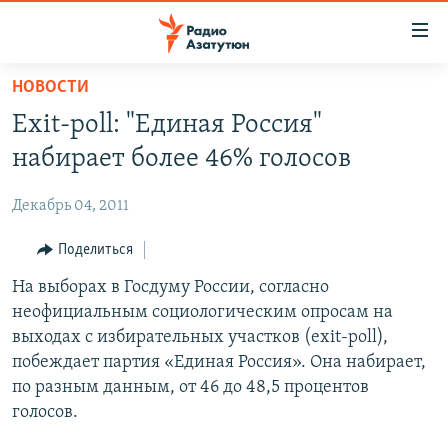
Ссылки
доступа
Перейти
НОВОСТИ
к
ГЛАВНАЯ
Exit-poll: "Единая Россия"
основному
НОВОСТИ
содержанию
набирает более 46% голосов
ПОЛИТИКА
Перейти
к
Декабрь 04, 2011
ОБЩЕСТВО
основной
ЭКОНОМИКА
Поделиться
навигации
Перейти
РЕГИОН
На выборах в Госдуму России, согласно
к
неофициальным социологическим опросам на
НАГОРНЫЙ КАРАБАХ
поиску
выходах с избирательных участков (exit-poll),
КУЛЬТУРА
побеждает партия «Единая Россия». Она набирает,
по разным данным, от 46 до 48,5 процентов
СПОРТ
голосов.
АРХИВ